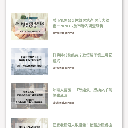
房市氣象台ｘ遠雄房地產 房市大調
查－2026 Q2房市聯名調查報告
房市情報讚
,
熱門文章
打房時代快結束？政策解開第二房緊
箍咒 ！
房市情報讚
,
熱門文章
年輕人醒醒！「等繼承」恐換來千萬
修繕黑洞
房市情報讚
,
熱門文章
便宜老屋沒人敢接盤！最新房屋體檢