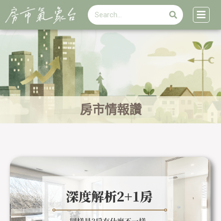
搜
跳
搜
尋
至
尋
主
要
內
容
房市情報讚
頁
頁
頁
頁
頁
面
面
面
面
面