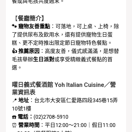
餐或與毛孩共度週末。
【
餐廳簡介】
🐾 寵物友善重點
：可落地，可上桌、上椅，除
了提供尿布及飲用水，還有提供寵物生日蛋
糕、更不定時推出限定節日寵物特色餐點。
👍 推薦原因
：高度友善，儀式感滿滿，是想替
毛孩舉辦
生日派對
或享受精緻義式餐點的首
選。
曜日義式餐酒館 Yoh Italian Cuisine／營
業資訊表
📍
地址
：
台北市大安區仁愛路四段345巷15弄
10號1樓
☎️
電話：
(02)2708-5910
⏰
營業時間
：平日12:00～21:00｜假日11:00