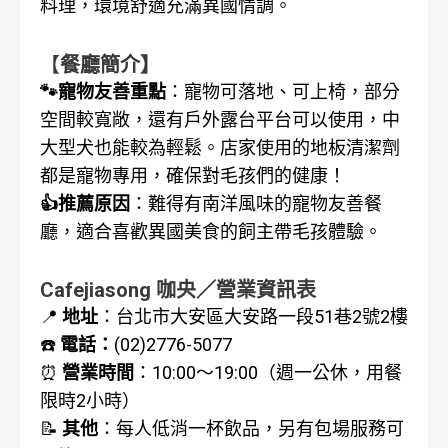
料理，環境舒適充滿異國情調。
【
餐廳簡介】
🐾寵物友善重點
：寵物可落地、可上椅，部分
空間較寬敞，還有戶外露台平台可以使用，中
大型犬也能較為輕鬆。店家使用的地板清潔劑
都是寵物專用，確保對毛孩們的健康！
👍推薦原因
：難得有南洋風味的寵物友善餐
廳，適合喜歡異國美食的飼主帶毛孩體驗。
Cafejiasong 咖央
／營業資訊表
📍
地址
：
台北市大安區大安路一段51巷2號2樓
☎️
電話：
(02)2776-5077
⏰
營業時間
：
10:00～19:00（週一公休，
用餐
限時2小時
）
📝
其他
：每人低消一杯飲品，另
有包場服務可