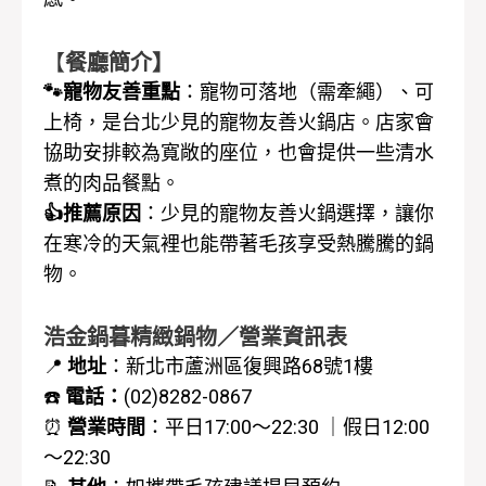
【
餐廳簡介】
🐾寵物友善重點
：寵物可落地（需牽繩）、可
上椅，是台北少見的寵物友善火鍋店。店家會
協助安排較為寬敞的座位，也會提供一些清水
煮的肉品餐點。
👍推薦原因
：少見的寵物友善火鍋選擇，讓你
在寒冷的天氣裡也能帶著毛孩享受熱騰騰的鍋
物。
浩金鍋暮精緻鍋物
／營業資訊表
📍
地址
：新北市蘆洲區復興路68號1樓
☎️
電話：
(02)8282-0867
⏰
營業時間
：平日
17:00～22:30 ｜
假日12:00
～22:30