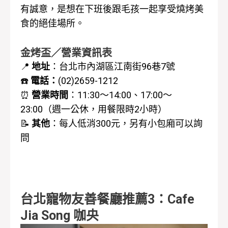
有誠意，是想在下班後跟毛孩一起享受燒烤美
食的絕佳場所。
金烤盃／營業資訊表
📍
地址
：台北市內湖區江南街96巷7號
☎️
電話：
(02)2659-1212
⏰
營業時間
：
11:30～14:00、17:00～
23:00（週一公休，
用餐限時2小時
）
📝
其他
：每人低消300元，另
有小包廂可以詢
問
台北寵物友善餐廳推薦3：Cafe
Jia Song 咖央