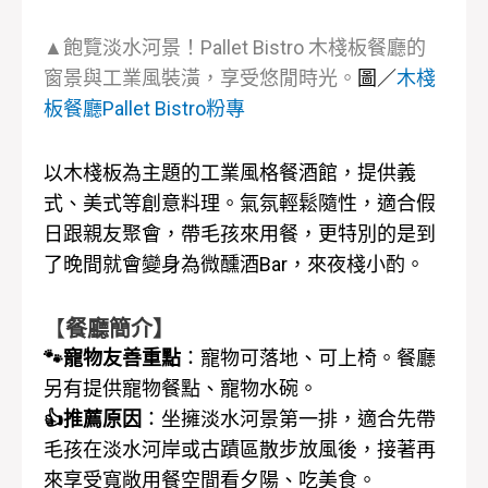
▲飽覽淡水河景！Pallet Bistro 木棧板餐廳的
窗景與工業風裝潢，享受悠閒時光。
圖／
木棧
板餐廳Pallet Bistro粉專
以木棧板為主題的工業風格餐酒館，提供義
式、美式等創意料理。氣氛輕鬆隨性，適合假
日跟親友聚會，帶毛孩來用餐，更特別的是到
了晚間就會變身為微醺酒Bar，來夜棧小酌。
【
餐廳簡介】
🐾寵物友善重點
：寵物可落地、可上椅。餐廳
另有提供寵物餐點、寵物水碗。
👍推薦原因
：坐擁淡水河景第一排，適合先帶
毛孩在淡水河岸或古蹟區散步放風後，接著再
來享受寬敞用餐空間看夕陽、吃美食。