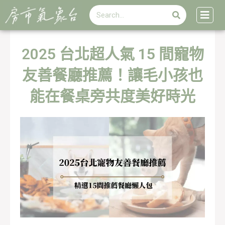
搜
跳
搜
尋
至
尋
主
要
內
2025 台北超人氣 15 間寵物
容
友善餐廳推薦！讓毛小孩也
能在餐桌旁共度美好時光