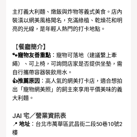
主打義大利麵、燉飯與炸物等義式美食。店內
裝潢以網美風格聞名，充滿綠植、乾燥花和明
亮的光線，是年輕人熱門的打卡地點。
【
餐廳簡介】
🐾寵物友善重點
：寵物可落地（建議繫上牽
繩）、可上椅，可詢問店家是否提供坐墊，需
自行攜帶容器裝飲用水。
👍推薦原因
：高人氣的網美打卡店，適合想拍
出「寵物網美照」的飼主來享用平價美味的義
大利麵。
JAI 宅／營業資訊表
📍
地址
：
台北市萬華區武昌街二段50巷10號2
樓