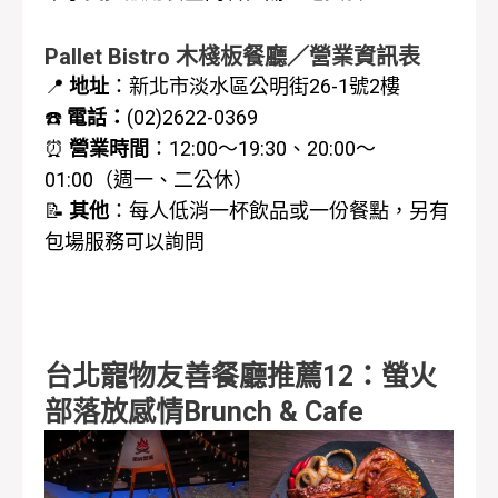
Pallet Bistro 木棧板餐廳／營業資訊表
📍
地址
：新北市淡水區公明街26-1號2樓
☎️
電話：
(02)2622-0369
⏰
營業時間
：
12:00～19:30、20:00～
01:00（週一、二公休）
📝
其他
：每人低消一杯飲品或一份餐點，另
有
包場服務可以詢問
台北寵物友善餐廳推薦12：螢火
部落放感情Brunch & Cafe