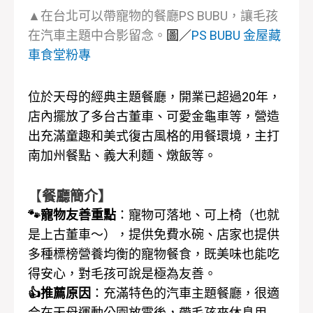
▲在台北可以帶寵物的餐廳PS BUBU，讓毛孩
在汽車主題中合影留念。
圖／
PS BUBU 金屋藏
車食堂粉專
位於天母的經典主題餐廳，開業已超過20年，
店內擺放了多台古董車、可愛金龜車等，營造
出充滿童趣和美式復古風格的用餐環境，主打
南加州餐點、義大利麵、燉飯等。
【
餐廳簡介】
🐾寵物友善重點
：寵物可落地、可上椅（也就
是上古董車～），提供免費水碗、店家也提供
多種標榜營養均衡的寵物餐食，既美味也能吃
得安心，對毛孩可說是極為友善。
👍推薦原因
：充滿特色的汽車主題餐廳，很適
合在天母運動公園放電後，帶毛孩來休息用