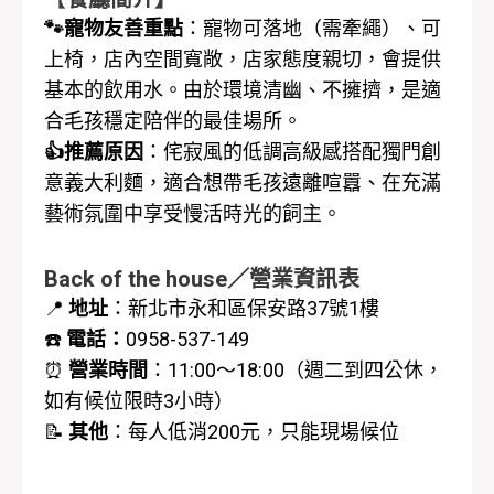
🐾寵物友善重點
：寵物可落地（需牽繩）、可
上椅，店內空間寬敞，店家態度親切，會提供
基本的飲用水。由於環境清幽、不擁擠，是適
合毛孩穩定陪伴的最佳場所。
👍推薦原因
：侘寂風的低調高級感搭配獨門創
意義大利麵，適合想帶毛孩遠離喧囂、在充滿
藝術氛圍中享受慢活時光的飼主。
Back of the house／營業資訊表
📍
地址
：新北市永和區保安路37號1樓
☎️
電話：
0958-537-149
⏰
營業時間
：
11:00～18:00（週二到四公休，
如有候位限時3小時）
📝
其他
：每人低消200元，只能現場候位