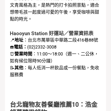
文青風格為主，是熱門的打卡拍照景點，適合
想帶毛孩一起度過可愛的午後，享受咖啡與甜
點的時光。
Haooyun Station 好運站／營業資訊表
📍
地址
：台北市萬華區中華路二段416巷88號
☎️
電話：
(02)2332-3008
⏰
營業時間
：
11:00～18:00（週一、二公休，
如有候位限時90分鐘）
📝
其他
：每人低消一杯飲品或一份餐點，免收
服務費
台北寵物友善餐廳推薦10：浩金