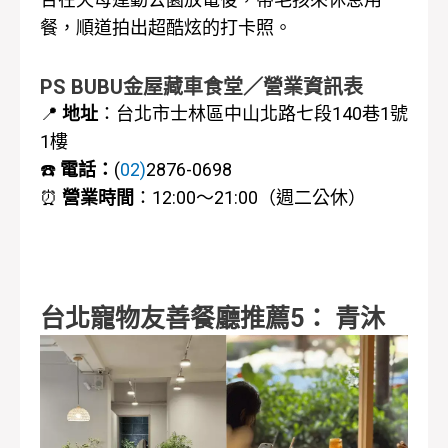
餐，順道拍出超酷炫的打卡照。
PS BUBU金屋藏車食堂／營業資訊表
📍
地址
：
台北市士林區中山北路七段140巷1號
1樓
☎️
電話：
(
02)
2876-0698
⏰
營業時間
：
12:00～21:00（週二公休）
台北寵物友善餐廳推薦5： 青沐