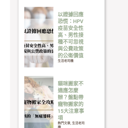
以證據回應
恐慌：HPV
疫苗安全性
高、男性接
種不可忽視
與公費政策
的公衛價值
生活老司機
貓咪搬家不
適應怎麼
辦？盤點帶
寵物搬家的
15大注意事
項
熱門文章
,
生活老司
機