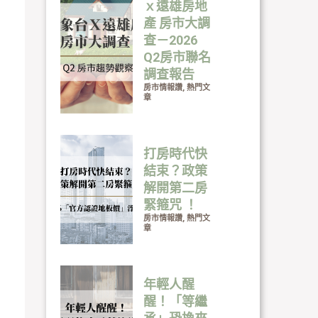
ｘ遠雄房地
產 房市大調
查－2026
Q2房市聯名
調查報告
房市情報讚
,
熱門文
章
打房時代快
結束？政策
解開第二房
緊箍咒 ！
房市情報讚
,
熱門文
章
年輕人醒
醒！「等繼