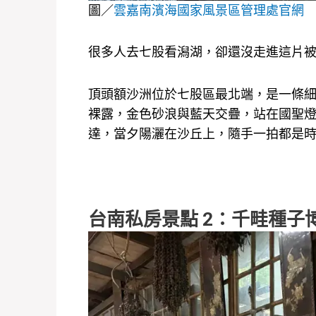
圖／
雲嘉南濱海國家風景區管理處官網
很多人去七股看潟湖，卻還沒走進這片
頂頭額沙洲位於七股區最北端，是一條
裸露，金色砂浪與藍天交疊，站在國聖燈
達，當夕陽灑在沙丘上，隨手一拍都是
台南私房景點 2：千畦種