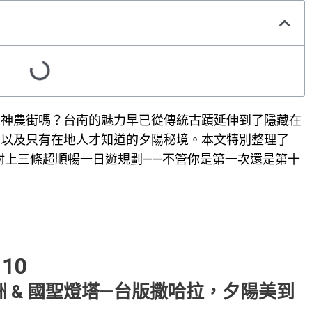
和神農街嗎？台南的魅力早已從傳統古蹟延伸到了隱藏在
，以及只有在地人才知道的夕陽秘境。本文特別整理了
附上三條超順暢一日遊規劃——不管你是第一次還是第十
10
洲 & 國聖燈塔—台版撒哈拉，夕陽美到