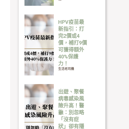
HPV疫苗最
新指引：打
完2價或4
價，補打9價
可獲得額外
40%保護
力！
生活老司機
出遊、聚餐
病毒感染風
險升高！醫
籲：別忽略
「沒有症
狀」卻有隱