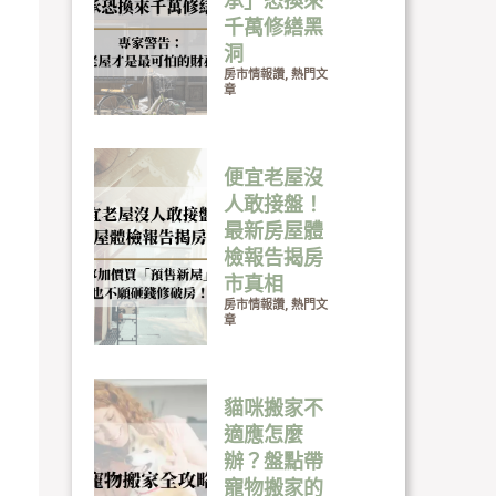
承」恐換來
千萬修繕黑
洞
房市情報讚
,
熱門文
章
便宜老屋沒
人敢接盤！
最新房屋體
檢報告揭房
市真相
房市情報讚
,
熱門文
章
貓咪搬家不
適應怎麼
辦？盤點帶
寵物搬家的