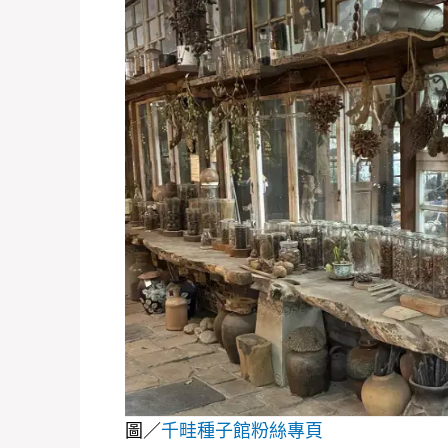
圖／
千畦種子館粉絲專頁