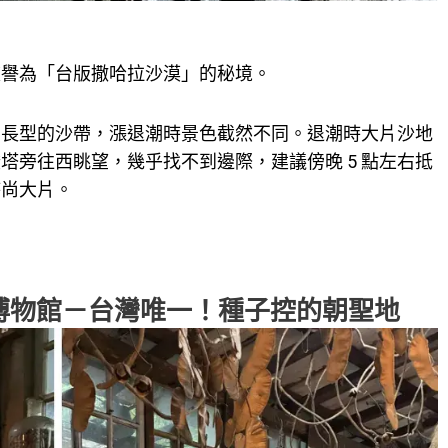
被譽為「台版撒哈拉沙漠」的秘境。
細長型的沙帶，漲退潮時景色截然不同。退潮時大片沙地
塔旁往西眺望，幾乎找不到邊際，建議傍晚 5 點左右抵
時尚大片。
子博物館－台灣唯一！種子控的朝聖地