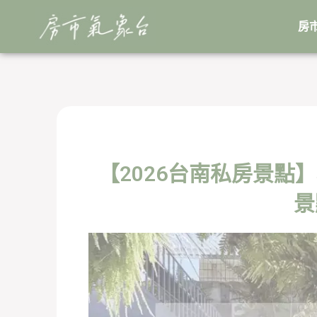
跳
至
房
主
要
內
容
【2026台南私房景點
景