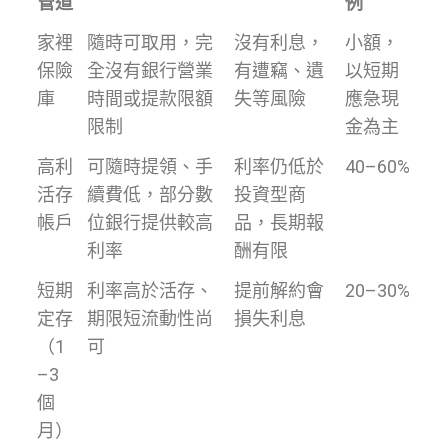
管道
例
家裡
隨時可取用，完
沒有利息，
小額，
保險
全沒有銀行營業
有遭竊、遺
以短期
庫
時間或提款限額
失等風險
應急現
限制
金為主
高利
可隨時提領、手
利率仍低於
40–60%
活存
續費低，部分數
投資型商
帳戶
位銀行提供較高
品，長期報
利率
酬有限
短期
利率高於活存、
提前解約會
20–30%
定存
期限短流動性尚
損失利息
（1
可
–3
個
月）