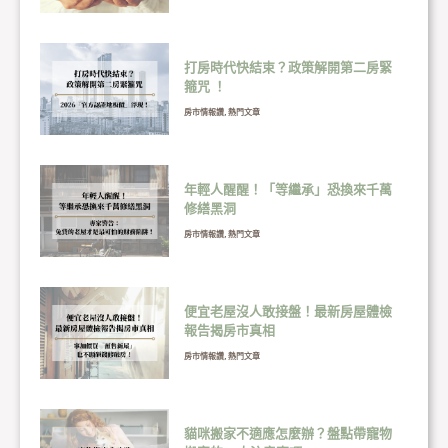
打房時代快結束？政策解開第二房緊
箍咒 ！
房市情報讚
,
熱門文章
年輕人醒醒！「等繼承」恐換來千萬
修繕黑洞
房市情報讚
,
熱門文章
便宜老屋沒人敢接盤！最新房屋體檢
報告揭房市真相
房市情報讚
,
熱門文章
貓咪搬家不適應怎麼辦？盤點帶寵物