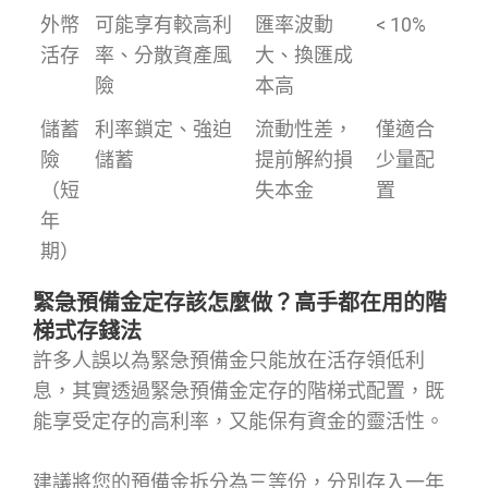
外幣
可能享有較高利
匯率波動
< 10%
活存
率、分散資產風
大、換匯成
險
本高
儲蓄
利率鎖定、強迫
流動性差，
僅適合
險
儲蓄
提前解約損
少量配
（短
失本金
置
年
期）
緊急預備金定存該怎麼做？高手都在用的階
梯式存錢法
許多人誤以為緊急預備金只能放在活存領低利
息，其實透過緊急預備金定存的階梯式配置，既
能享受定存的高利率，又能保有資金的靈活性。
建議將您的預備金拆分為三等份，分別存入一年