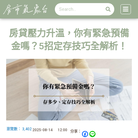
搜
跳
搜
尋
至
尋
主
要
內
房貸壓力升溫，你有緊急預備
容
金嗎？5招定存技巧全解析！
瀏覽數：
3,402
2025-08-14
12:00
分享：