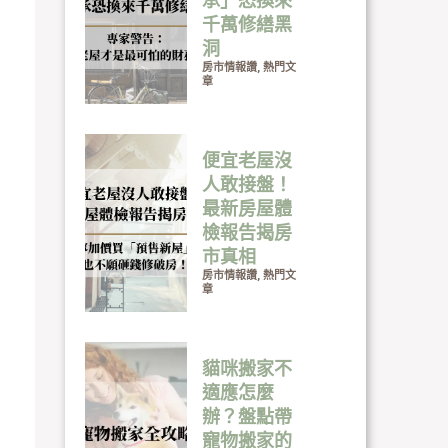
承」恐換來
千萬修繕黑
洞
房市情報讚
,
熱門文
章
便宜老屋沒
人敢接盤！
最新房屋體
檢報告揭房
市真相
房市情報讚
,
熱門文
章
貓咪搬家不
適應怎麼
辦？盤點帶
寵物搬家的