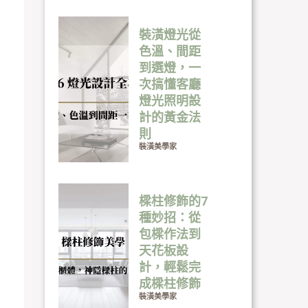
裝潢燈光從
色溫、間距
到選燈，一
次搞懂客廳
燈光照明設
計的黃金法
則
裝潢美學家
樑柱修飾的7
種妙招：從
包樑作法到
天花板設
計，輕鬆完
成樑柱修飾
裝潢美學家