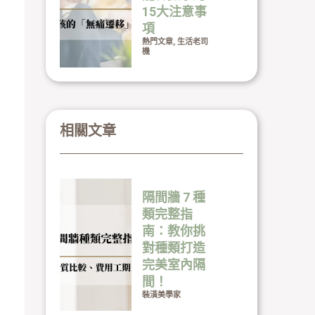
15大注意事
項
熱門文章
,
生活老司
機
相關文章
隔間牆 7 種
類完整指
南：教你挑
對種類打造
完美室內隔
間！
裝潢美學家