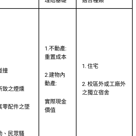
理賠基礎
適合種類
1.不動產:
重置成本
1. 住宅
碰撞
2.建物內
動產:
2. 校區外或工廠外
故所致之煙燻
之獨立宿舍
實際現金
及其零配件之墜
價值
暴動、民眾騷