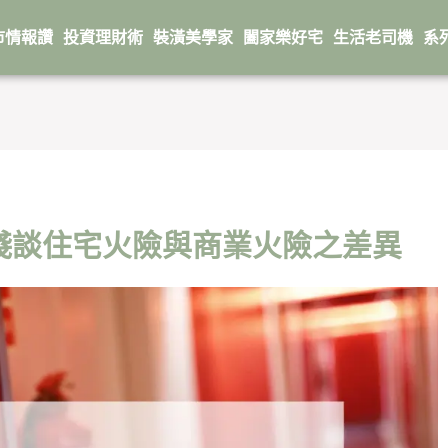
市情報讚
投資理財術
裝潢美學家
闔家樂好宅
生活老司機
系
淺談住宅火險與商業火險之差異