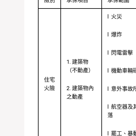
險別
承保項目
承保範圍
l 火災
l 爆炸
l 閃電雷擊
1. 建築物
（不動產）
l 機動車輛
住宅
火險
2. 建築物內
l 意外事
之動產
l 航空器
落
l 罷工、