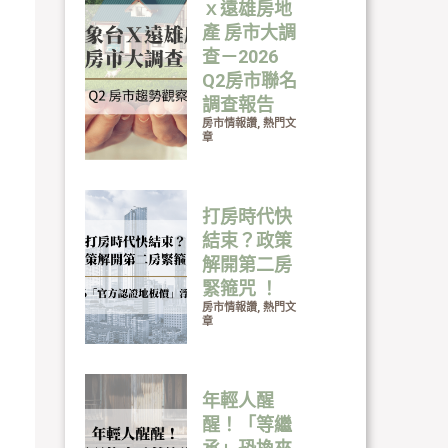
ｘ遠雄房地
產 房市大調
查－2026
Q2房市聯名
調查報告
房市情報讚
,
熱門文
章
打房時代快
結束？政策
解開第二房
緊箍咒 ！
房市情報讚
,
熱門文
章
年輕人醒
醒！「等繼