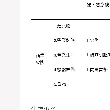
擾、惡意破
1.建築物
l 火災
2.營業裝修
l 爆炸引起
3.營業生財
商業
火險
l 閃電雷擊
4.機器設備
5.貨物
住宅火災