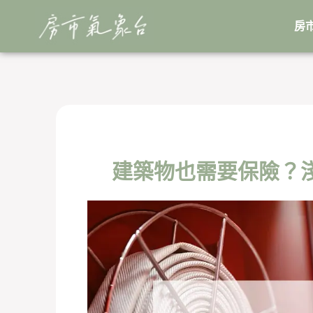
跳
至
房
主
要
內
容
建築物也需要保險？