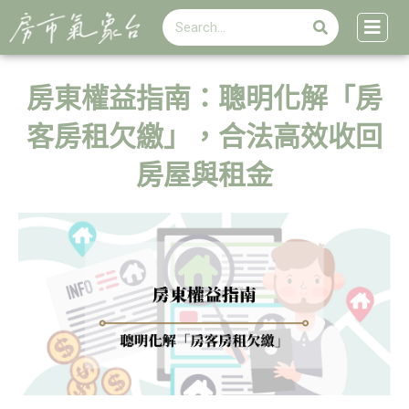
搜
跳
搜
尋
至
尋
主
要
內
房東權益指南：聰明化解「房
容
客房租欠繳」，合法高效收回
房屋與租金