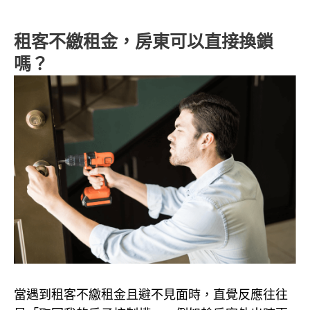
租客不繳租金，房東可以直接換鎖
嗎？
當遇到租客不繳租金且避不見面時，直覺反應往往