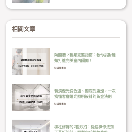
相關文章
隔間牆 7 種類完整指南：教你挑對種
類打造完美室內隔間！
裝潢美學家
裝潢燈光從色溫、間距到選燈，一次
搞懂客廳燈光照明設計的黃金法則
裝潢美學家
樑柱修飾的7種妙招：從包樑作法到