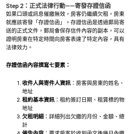
Step 2：正式法律行動——寄發存證信函
如果口頭或訊息催繳無效，房客仍繼續欠租，房東
就應該寄發「存證信函」。存證信函是透過郵局寄
送的正式文件，郵局會保存信件內容的副本，可以
證明房東在特定時間向房客表達了特定內容，具有
法律效力。
存證信函內容撰寫七要素：
收件人與寄件人資訊
：房客與房東的姓名、
地址
租約基本資訊
：租約簽訂日期、租賃標的物
地址
欠租明細
：詳細列出欠繳的月份、金額、總
計
催告內容
：要求房客於收到函文後幾日內繳