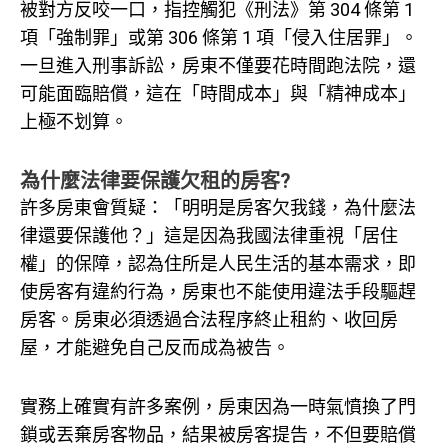
被對方反咬一口，指控觸犯《刑法》第 304 條第 1
項「強制罪」或第 306 條第 1 項「侵入住居罪」。
一旦進入刑事訴訟，房東不僅要花時間跑法院，還
可能面臨賠償，這在「時間成本」與「精神成本」
上極不划算。
為什麼法律要保護欠租的房客?
許多房東會質疑：「明明是房客欠我錢，為什麼法
律還要保護他？」這是因為我國法律重視「居住
權」的保障，認為住所是人民生活的基本需求，即
使房客有違約行為，房東也不能使用違法手段驅趕
房客。房東必須透過合法程序終止租約、收回房
屋，才能避免自己反而成為被告。
實務上確實有許多案例，房東因為一時氣憤換了門
鎖或丟棄房客物品，結果被房客提告，不但要賠償