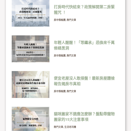
打房時代快結束？政策解開第二房緊
箍咒 ！
房市情報讚
,
熱門文章
年輕人醒醒！「等繼承」恐換來千萬
修繕黑洞
房市情報讚
,
熱門文章
便宜老屋沒人敢接盤！最新房屋體檢
報告揭房市真相
房市情報讚
,
熱門文章
貓咪搬家不適應怎麼辦？盤點帶寵物
搬家的15大注意事項
熱門文章
,
生活老司機