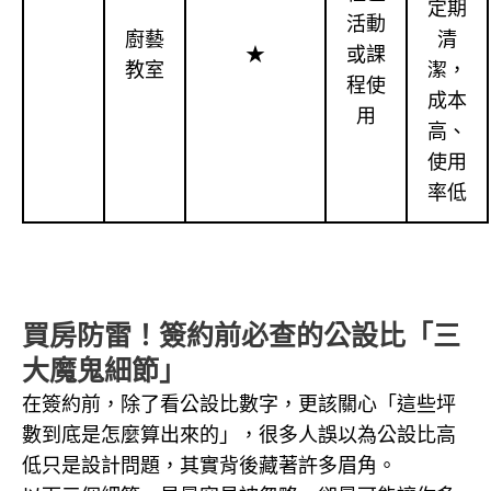
定期
活動
廚藝
清
★
或課
教室
潔，
程使
成本
用
高、
使用
率低
買房防雷！簽約前必查的公設比「三
大魔鬼細節」
在簽約前，除了看公設比數字，更該關心「這些坪
數到底是怎麼算出來的」，很多人誤以為公設比高
低只是設計問題，其實背後藏著許多眉角。