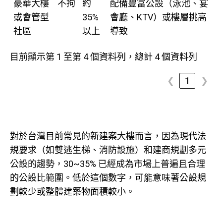
豪華大樓
不拘
約
配備豐富公設（泳池、宴
或會管型
35%
會廳、KTV）或樓層挑高
社區
以上
導致
目前顯示第 1 至第 4 個資料列，總計 4 個資料列
❮
1
❯
對於台灣目前常見的新建案大樓而言，因為現代法
規要求（如雙逃生梯、消防設施）和建商規劃多元
公設的趨勢，30~35% 已經成為市場上普遍且合理
的公設比範圍。低於這個數字，可能意味著公設規
劃較少或整體建築物面積較小。