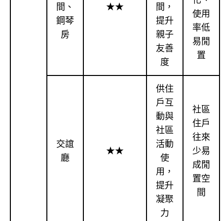
間、
★★
間，
使用
鋼琴
提升
率低
房
親子
易閒
友善
置
度
供住
戶互
社區
動與
住戶
社區
往來
交誼
活動
★★
少易
廳
使
成閒
用，
置空
提升
間
凝聚
力