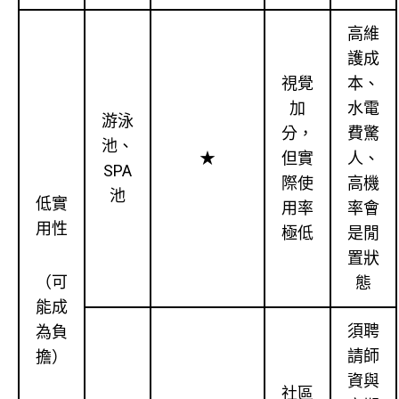
高維
護成
視覺
本、
加
水電
游泳
分，
費驚
池、
★
但實
人、
SPA
際使
高機
池
低實
用率
率會
用性
極低
是閒
置狀
（可
態
能成
須聘
為負
請師
擔）
資與
社區