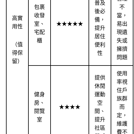
普及
包裹
不
後必
收發
當，
高實
備，
室、
★★★★★
易出
用性
提升
宅配
現遺
居住
櫃
失或
（值
便利
擁擠
得保
性
問題
留）
使用
提供
率視
休閒
住戶
健身
運動
族群
房、
空
★★★★
而
閱覽
間、
定，
室
提升
維護
社區
費不