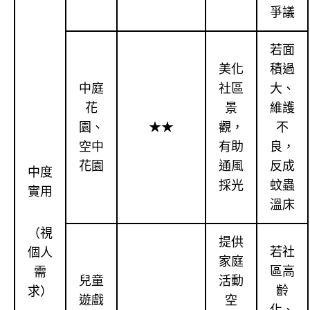
爭議
若面
美化
積過
中庭
社區
大、
花
景
維護
園、
★★
觀，
不
空中
有助
良，
花園
通風
反成
中度
採光
蚊蟲
實用
溫床
（視
提供
若社
個人
家庭
區高
需
兒童
活動
齡
求）
遊戲
空
化、