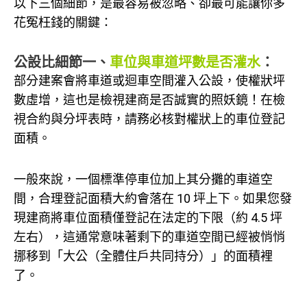
以下三個細節，是最容易被忽略、卻最可能讓你多
花冤枉錢的關鍵：
公設比細節一、
車位與車道坪數是否灌水
：
部分建案會將車道或迴車空間灌入公設，使權狀坪
數虛增，這也是檢視建商是否誠實的照妖鏡！在檢
視合約與分坪表時，請務必核對權狀上的車位登記
面積。
一般來說，一個標準停車位加上其分攤的車道空
間，合理登記面積大約會落在 10 坪上下。如果您發
現建商將車位面積僅登記在法定的下限（約 4.5 坪
左右），這通常意味著剩下的車道空間已經被悄悄
挪移到「大公（全體住戶共同持分）」的面積裡
了。