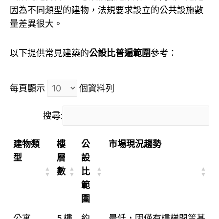
因為不同類型的建物，法規要求設立的公共設施數
量差異很大。
以下提供常見建築的
公設比普遍範圍
參考：
每頁顯示
個資料列
搜尋:
建物類
樓
公
市場現況趨勢
型
層
設
數
比
範
圍
公寓
5 樓
約
最低，因僅有樓梯間等基