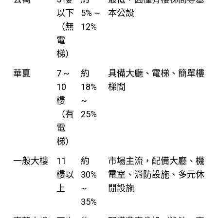
以下
5% ~
本公設
（無
12%
電
梯）
華夏
7 ~
約
具備大廳、電梯、簡單樓
10
18%
梯間
樓
~
（有
25%
電
梯）
一般大樓
11
約
市場主流，配備大廳、機
樓以
30%
電室、消防設施、多元休
上
~
閒設施
35%