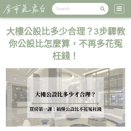
搜
跳
搜
尋
至
尋
主
要
內
大樓公設比多少合理？3步驟教
容
你公設比怎麼算，不再多花冤
枉錢！