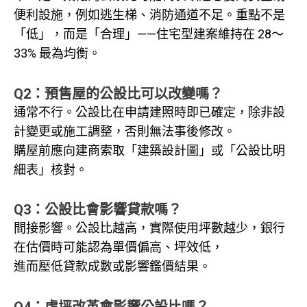
便利設施，例如逃生梯、消防通道不足。重點不是
「低」，而是「合理」——住宅型建案維持在 28～
33% 最為均衡。
Q2：預售屋的公設比可以改變嗎？
通常不行。公設比在申請建照時即已確定，除非設
計變更或施工調整，否則無法事後修改。
購屋前應向建商索取「建築設計圖」或「公設比明
細表」核對。
Q3：公設比會影響貸款嗎？
間接影響。公設比越高，實際使用坪數越少，銀行
在估價時可能認為單價偏高、坪效低，
進而壓低貸款成數或影響鑑價結果。
Q4：虛坪改革會影響公設比嗎？