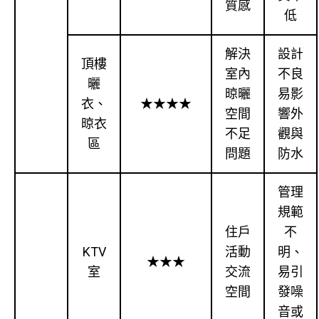
質感
低
解決
設計
頂樓
室內
不良
曬
晾曬
易影
衣、
★★★★
空間
響外
晾衣
不足
觀與
區
問題
防水
管理
規範
住戶
不
KTV
活動
明、
★★★
室
交流
易引
空間
發噪
音或