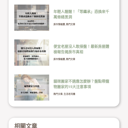
年輕人醒醒！「等繼承」恐換來千
萬修繕黑洞
房市情報讚
,
熱門文章
便宜老屋沒人敢接盤！最新房屋體
檢報告揭房市真相
房市情報讚
,
熱門文章
貓咪搬家不適應怎麼辦？盤點帶寵
物搬家的15大注意事項
熱門文章
,
生活老司機
相關文章