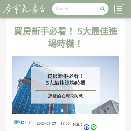
搜
跳
搜
尋
至
尋
主
要
內
買房新手必看！ 5大最佳進
容
場時機！
瀏覽數：
944
2025-01-23
18:00
分享：