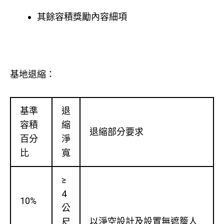
其餘容積獎勵內容細項
基地退縮：
基準
退
容積
縮
退縮部分要求
百分
淨
比
寬
≥
4
10%
公
以淨空設計及設置無遮簷人
尺