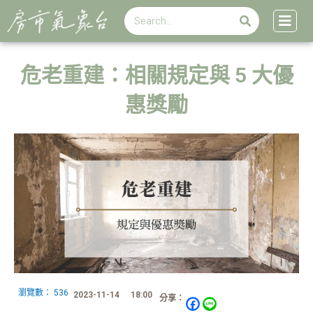
搜
跳
搜
尋
至
尋
主
要
內
危老重建：相關規定與 5 大優
容
惠獎勵
瀏覽數：
536
2023-11-14
18:00
分享：