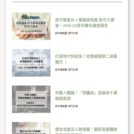
房市氣象台ｘ遠雄房地產 房市大調
查－2026 Q2房市聯名調查報告
房市情報讚
,
熱門文章
打房時代快結束？政策解開第二房緊
箍咒 ！
房市情報讚
,
熱門文章
年輕人醒醒！「等繼承」恐換來千萬
修繕黑洞
房市情報讚
,
熱門文章
便宜老屋沒人敢接盤！最新房屋體檢