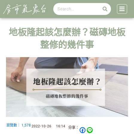
搜
跳
搜
尋
至
尋
主
要
內
地板隆起該怎麼辦？磁磚地板
容
整修的幾件事
瀏覽數：
1,578
2022-10-26
16:14
分享：