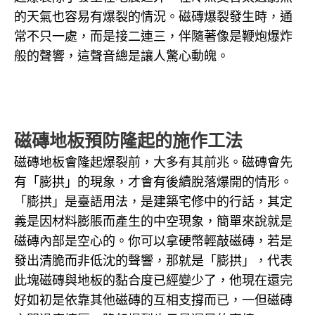
的天氣也容易有爆裂的情況。磁磚爆裂發生時，通
常不只一處，而是接二連三，伴隨著像是鞭炮爆炸
般的聲響，這聲音總是讓人驚心動魄。
磁磚地板預防隆起的施作工法
磁磚地板會隆起爆裂前，大多有其前兆。磁磚會先
有「膨拱」的現象，才會有後續脫落爆開的情形。
「膨拱」是臺語用法，是建築宅修中的行話，其定
義是因材料膨脹而產生的中空現象，簡單來說就是
磁磚內部是空心的。你可以拿硬幣輕敲磁磚，若是
發出清脆而非低沈的聲響，那就是「膨拱」，代表
此塊磁磚與地板的黏合度已經變少了，他現在還完
好如初是依靠其他磁磚的互相支撐而已，一但磁磚