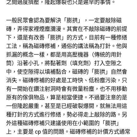
之間過度擠壓，隆起爆裂也只是遲早的事情。
一般民眾會認為要解決「膨拱」，一定要敲除磁
磚，弄得家裡煙塵瀰漫。其實在不敲除磁磚的前提
下，還是有改善「膨拱」的方式，目前有一種修繕
工法，稱為磁磚修補，通俗的講法稱為打針。他與
抓漏的概念一樣，都是用高壓機器（傳統的用針
筒）沿著小孔，將黏著劑（填充劑）打入空隙之
中，使空隙得以填補黏合，磁磚的「膨拱」自然會
消失。磁磚修補的好處是工時快、低粉塵污染，只
有一開始在鑽注射洞時會有微量粉塵，也不用移動
原有的傢俱物品，算是相當便捷。不過要注意的是
一但隆起嚴重，甚至是已經破裂爆開，就無法用這
種打針的方式進行修繕，勢必得走上敲除的路。另
外這種磁磚修補只建議使用在小範圍的「膨拱」
上，主要是 cp 值的問題。磁磚修補的計價方式通常