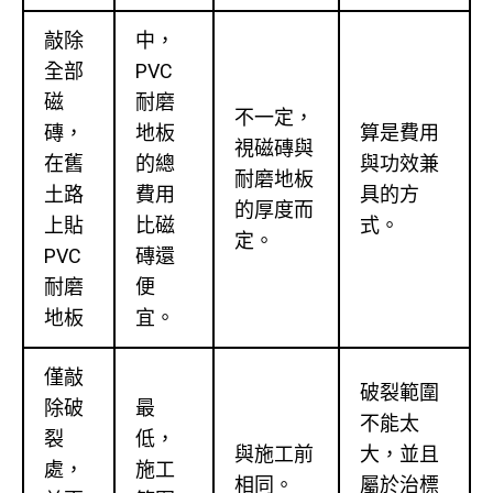
敲除
中，
全部
PVC
磁
耐磨
不一定，
磚，
地板
算是費用
視磁磚與
在舊
的總
與功效兼
耐磨地板
土路
費用
具的方
的厚度而
上貼
比磁
式。
定。
PVC
磚還
耐磨
便
地板
宜。
僅敲
破裂範圍
除破
最
不能太
裂
低，
與施工前
大，並且
處，
施工
相同。
屬於治標