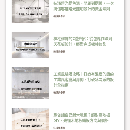
裝潢燈光從色溫、間距到選燈，一次
搞懂客廳燈光照明設計的黃金法則
裝潢美學家
樑柱修飾的7種妙招：從包樑作法到
天花板設計，輕鬆完成樑柱修飾
裝潢美學家
工業風裝潢攻略｜打造有溫度的簡約
工業風客廳與房間，打破冰冷感的設
計全指南
裝潢美學家
想省錢自己鋪木地板？超耐磨地板
DIY，先懂木地板鋪設方向與價格
裝潢美學家