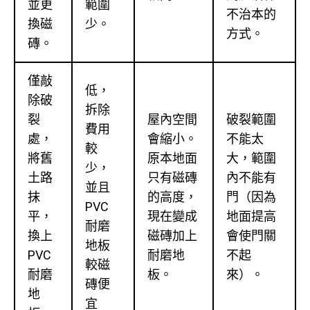
並更
範圍
不治本的
換磁
少。
方式。
磚。
僅敲
低，
除破
拆除
裂
屋內空間
破裂範圍
費用
處，
會縮小。
不能太
較
將舊
原本地面
大，範圍
少，
土路
只有磁磚
內不能有
並且
抹
的高度，
門（因為
PVC
平，
現在變成
地面提高
耐磨
換上
磁磚加上
會使門關
地板
PVC
耐磨地
不起
較磁
耐磨
板。
來）。
磚便
地
宜