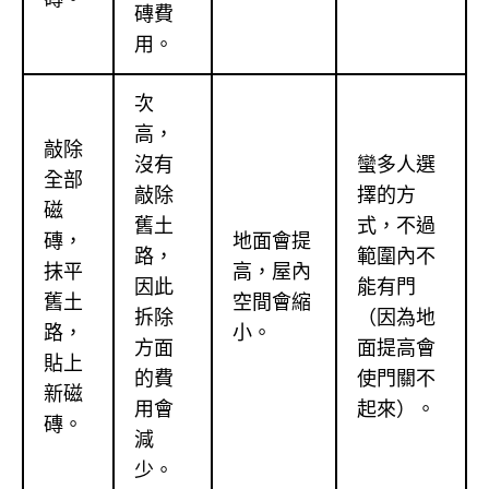
磚費
用。
次
高，
敲除
沒有
蠻多人選
全部
敲除
擇的方
磁
舊土
式，不過
磚，
地面會提
路，
範圍內不
抹平
高，屋內
因此
能有門
舊土
空間會縮
拆除
（因為地
路，
小。
方面
面提高會
貼上
的費
使門關不
新磁
用會
起來）。
磚。
減
少。