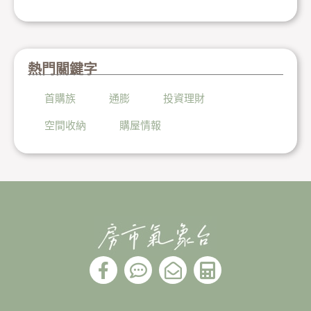
熱門關鍵字
首購族
通膨
投資理財
空間收納
購屋情報
F
C
E
C
a
o
n
a
c
m
v
l