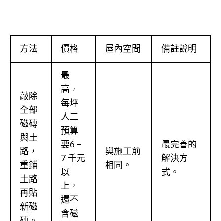
方法
價格
屋內空間
備註說明
最
高，
敲除
每坪
全部
人工
磁磚
預算
與土
要6 –
最完善的
路，
與施工前
7 千元
解決方
重鋪
相同。
以
式。
土路
上，
再貼
還不
新磁
含磁
磚。