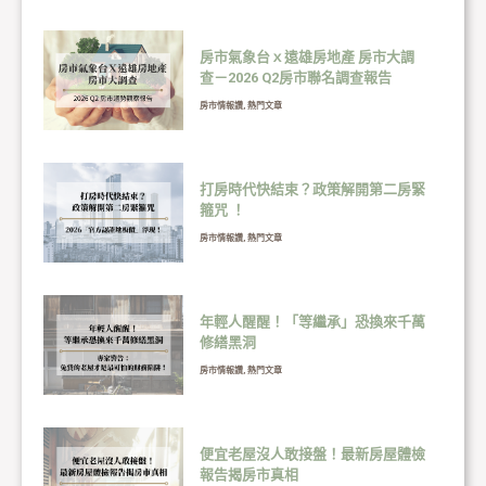
房市氣象台ｘ遠雄房地產 房市大調
查－2026 Q2房市聯名調查報告
房市情報讚
,
熱門文章
打房時代快結束？政策解開第二房緊
箍咒 ！
房市情報讚
,
熱門文章
年輕人醒醒！「等繼承」恐換來千萬
修繕黑洞
房市情報讚
,
熱門文章
便宜老屋沒人敢接盤！最新房屋體檢
報告揭房市真相