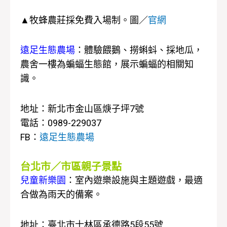
▲牧蜂農莊採免費入場制。圖／
官網
遠足生態農場
：體驗餵鵝、撈蝌蚪、採地瓜，
農舍一樓為蝙蝠生態館，展示蝙蝠的相關知
識。
地址：新北市金山區焿子坪7號
電話：0989-229037
FB：
遠足生態農場
台北市／市區親子景點
兒童新樂園
：室內遊樂設施與主題遊戲，最適
合做為雨天的備案。
地址：臺北市士林區承德路5段55號