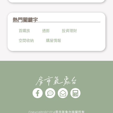
熱門關鍵字
首購族
通膨
投資理財
空間收納
購屋情報
F
C
E
C
a
o
n
a
c
m
v
l
e
m
e
c
Copyright@2024房市氣象台版權所有