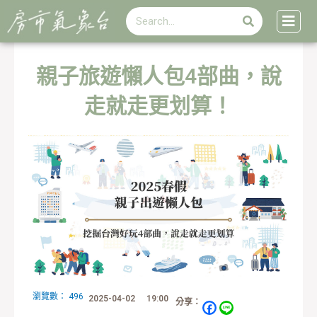
搜
跳
搜
尋
至
尋
主
要
內
親子旅遊懶人包4部曲，說
容
走就走更划算！
瀏覽數：
496
2025-04-02
19:00
分享：