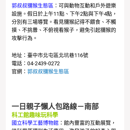
郭叔叔獼猴生態區
：可與動物互動和戶外遊樂
設施。假日於上午11點、下午2點與下午4點，
分別有三場導覽。看見獼猴記得不餵食、不觸
摸、不挑釁、不俯視看猴子，避免引起獼猴的
攻擊行為。
地址：臺中市北屯區北坑巷116號
電話：04-2439-0272
官網：
郭叔叔獼猴生態區
一日親子懶人包路線－南部
科工館趣味玩科學
國立科學工藝博物館
：館內豐富的互動展覽，