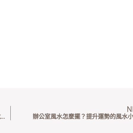
N
嘲笑也是一種霸凌，遠離言語霸凌，先教孩子說話的分寸
辦公室風水怎麼擺？提升運勢的風水