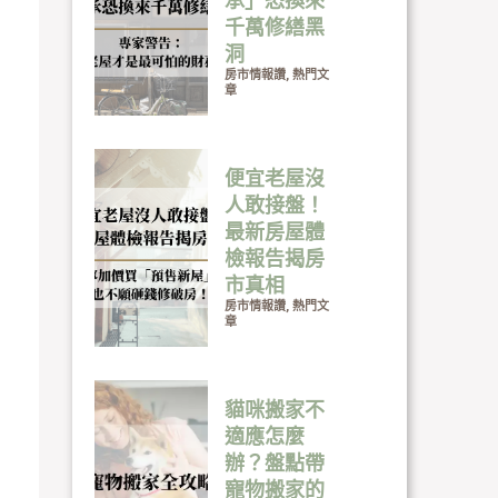
承」恐換來
千萬修繕黑
洞
房市情報讚
,
熱門文
章
便宜老屋沒
人敢接盤！
最新房屋體
檢報告揭房
市真相
房市情報讚
,
熱門文
章
貓咪搬家不
適應怎麼
辦？盤點帶
寵物搬家的