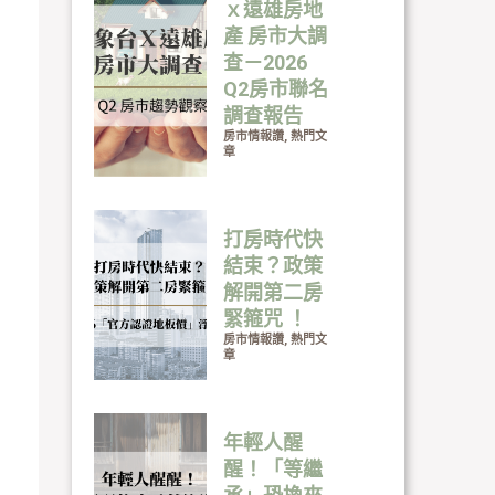
ｘ遠雄房地
產 房市大調
查－2026
Q2房市聯名
調查報告
房市情報讚
,
熱門文
章
打房時代快
結束？政策
解開第二房
緊箍咒 ！
房市情報讚
,
熱門文
章
年輕人醒
醒！「等繼