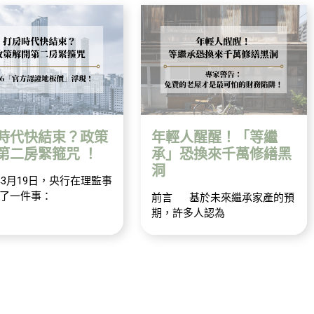
時代快結束？政策
年輕人醒醒！「等繼
第二房緊箍咒 ！
承」恐換來千萬修繕黑
洞
6年3月19日，央行在理監事
了一件事：
前言 基於未來繼承家產的預
期，許多人認為