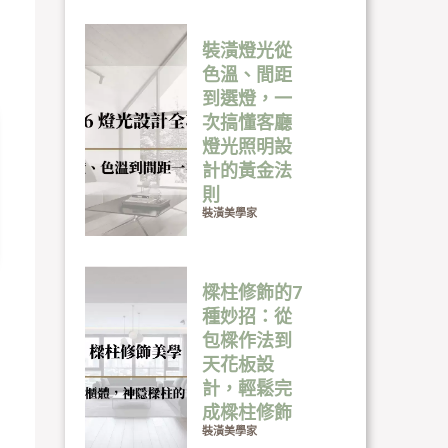
裝潢燈光從
色溫、間距
到選燈，一
次搞懂客廳
燈光照明設
計的黃金法
則
裝潢美學家
樑柱修飾的7
種妙招：從
包樑作法到
天花板設
計，輕鬆完
成樑柱修飾
裝潢美學家