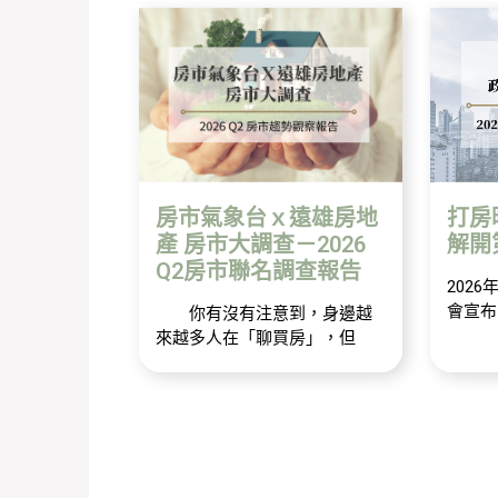
房市氣象台ｘ遠雄房地
打房
產 房市大調查－2026
解開
Q2房市聯名調查報告
202
會宣布
你有沒有注意到，身邊越
來越多人在「聊買房」，但