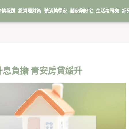
市情報讚
投資理財術
裝潢美學家
闔家樂好宅
生活老司機
系
升息負擔 青安房貸緩升