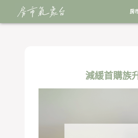
跳
至
房
主
要
內
容
減緩首購族