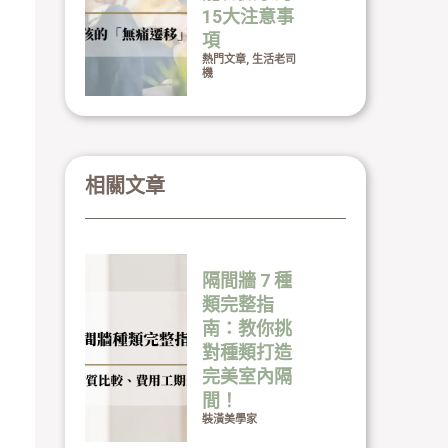
15大注意事
項
熱門文章
,
生活老司
機
相關文章
隔間牆 7 種
類完整指
南：教你挑
對種類打造
完美室內隔
間！
裝潢美學家