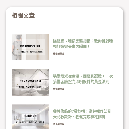
相關文章
隔間牆 7 種類完整指南：教你挑對種
類打造完美室內隔間！
裝潢美學家
裝潢燈光從色溫、間距到選燈，一次
搞懂客廳燈光照明設計的黃金法則
裝潢美學家
樑柱修飾的7種妙招：從包樑作法到
天花板設計，輕鬆完成樑柱修飾
裝潢美學家