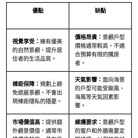
優點
缺點
價格昂貴：
景觀戶型
視覺享受：
擁有優美
價格通常較高，不適
的自然景觀，提升居
合預算有限的購房
住者的生活品質。
者。
天氣影響：
面向海景
棟距保障：
規劃上避
的戶型可能受颱風、
免遮蔽景觀，不會出
海風等天氣因素影
現棟距隱私的隱憂。
響。
市場價值高：
提供額
維護要求：
景觀戶型
外觀景價值，通常市
的窗戶和外牆需要定