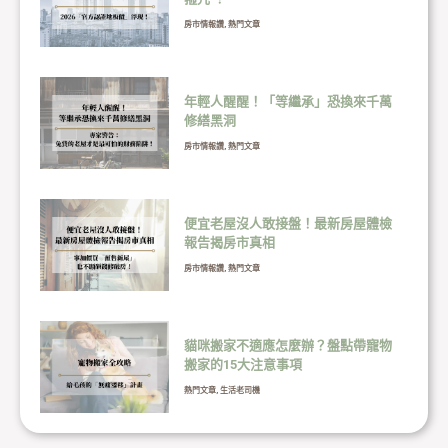
房市情報讚
,
熱門文章
年輕人醒醒！「等繼承」恐換來千萬
修繕黑洞
房市情報讚
,
熱門文章
便宜老屋沒人敢接盤！最新房屋體檢
報告揭房市真相
房市情報讚
,
熱門文章
貓咪搬家不適應怎麼辦？盤點帶寵物
搬家的15大注意事項
熱門文章
,
生活老司機