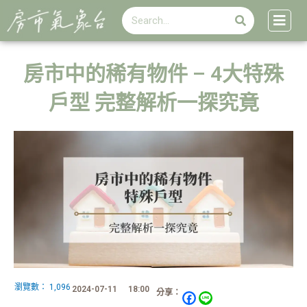
搜
跳
搜
尋
至
尋
主
要
內
房市中的稀有物件 – 4大特殊
容
戶型 完整解析一探究竟
瀏覽數：
1,096
2024-07-11
18:00
分享：