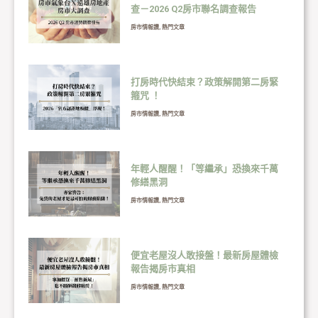
查－2026 Q2房市聯名調查報告
房市情報讚
,
熱門文章
打房時代快結束？政策解開第二房緊
箍咒 ！
房市情報讚
,
熱門文章
年輕人醒醒！「等繼承」恐換來千萬
修繕黑洞
房市情報讚
,
熱門文章
便宜老屋沒人敢接盤！最新房屋體檢
報告揭房市真相
房市情報讚
,
熱門文章