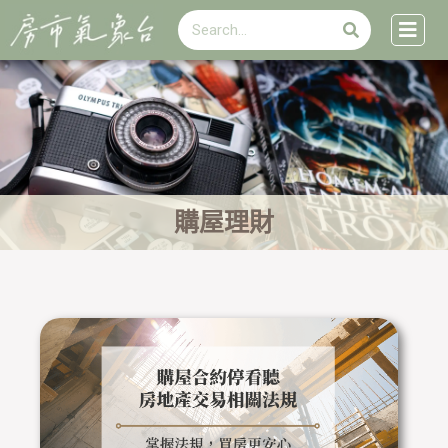
搜
跳
搜
尋
至
尋
主
要
內
容
購屋理財
頁
頁
頁
頁
面
面
面
面