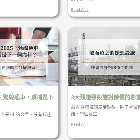
Read All »
5三鶯線通車，頂埔是下
3大類嫌惡設施對房價的影
？
前言 在選擇購屋地點時，除了考量
離、學區及生
全長14.29公里，設有12座
Read All »