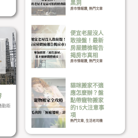
黑洞
房市情報讚
,
熱門文章
便宜老屋沒人
敢接盤！最新
房屋體檢報告
揭房市真相
房市情報讚
,
熱門文章
貓咪搬家不適
應怎麼辦？盤
響
點帶寵物搬家
通勤距
的15大注意事
項
熱門文章
,
生活老司機