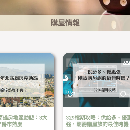
購屋情報
頁
頁
頁
頁
面
面
面
面
北高雄房地產動態：3大
329檔期攻略：供給多、優
梓房市熱度
強，剛需購屋族的最佳時機