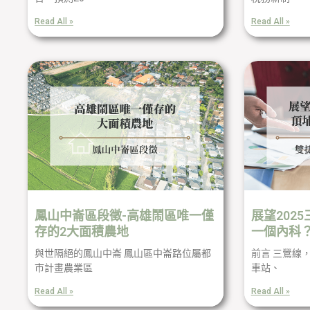
Read All »
Read All »
鳳山中崙區段徵-高雄鬧區唯一僅
展望202
存的2大面積農地
一個內科
與世隔絕的鳳山中崙 鳳山區中崙路位屬都
前言 三鶯線，
市計畫農業區
車站、
Read All »
Read All »