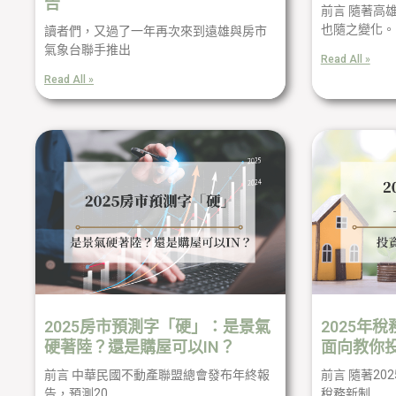
告
前言 隨著高
也隨之變化。
讀者們，又過了一年再次來到遠雄與房市
氣象台聯手推出
Read All »
Read All »
2025房市預測字「硬」：是景氣
2025年
硬著陸？還是購屋可以IN？
面向教你
前言 中華民國不動產聯盟總會發布年終報
前言 隨著2
告，預測20
稅務新制