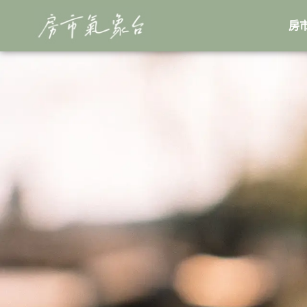
跳
至
房
主
要
內
容