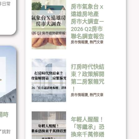
非日常
房市氣象台ｘ
遠雄房地產
房市大調查－
2026 Q2房市
聯名調查報告
房市情報讚
,
熱門文章
打房時代快結
束？政策解開
第二房緊箍咒
！
房市情報讚
,
熱門文章
場時
年輕人醒醒！
「等繼承」恐
了挑對
換來千萬修繕