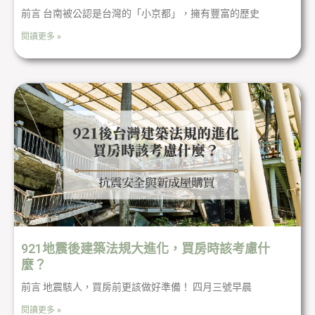
前言 台南被公認是台灣的「小京都」，擁有豐富的歷史
閱讀更多 »
921地震後建築法規大進化，買房時該考慮什
麼？
前言 地震駭人，買房前更該做好準備！ 四月三號早晨
閱讀更多 »