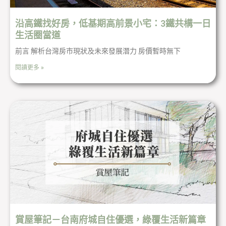
沿高鐵找好房，低基期高前景小宅：3鐵共構一日
生活圈當道
前言 解析台灣房市現狀及未來發展潛力 房價暫時無下
閱讀更多 »
賞屋筆記－台南府城自住優選，綠覆生活新篇章