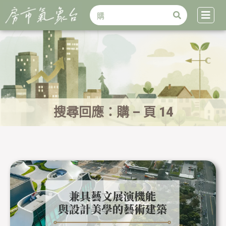
搜
跳
搜
尋
至
尋
主
要
內
容
搜尋回應：購 – 頁 14
頁
頁
頁
頁
頁
頁
頁
面
面
面
面
面
面
面