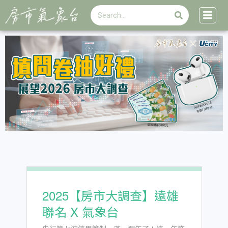
搜
跳
搜
尋
至
尋
主
要
內
容