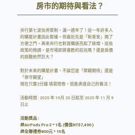
房市的期待與看法？
央行第七波信用管制，滿一週年了！這一年許多人
的購屋計畫因此暫緩。但最近先是「新青安」開了
方便之門，再來央行也對首購族亮起了綠燈，這些
政策的微調，是市場即將復甦的前兆嗎？還是房價
的挑戰依然巨大？
對於未來的購屋計畫，不論您是「樂觀期待」還是
「保守觀望」
現在只要2分鐘 填寫問卷，就能表達自己的看法！
活動時間 : 2025 年 10月 20 日起至 2025 年 11 月 9
日止
活動獎品
:
🎁AirPods
Pro 3
*
1
名
(
價值
NT$7,490
)
🎁全聯禮券
800
元 *
15
名