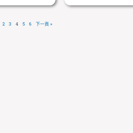
2
3
4
5
6
下一頁 »