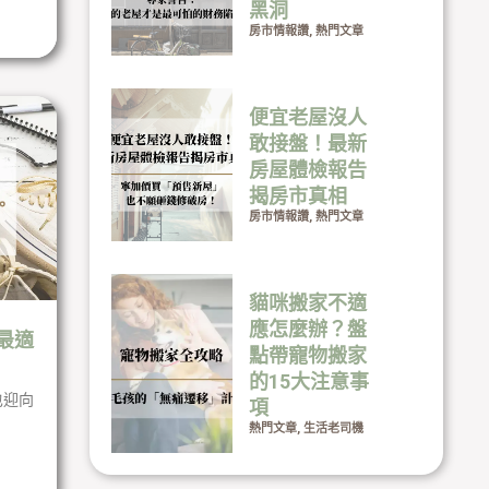
黑洞
房市情報讚
,
熱門文章
便宜老屋沒人
敢接盤！最新
房屋體檢報告
揭房市真相
房市情報讚
,
熱門文章
貓咪搬家不適
應怎麼辦？盤
最適
點帶寵物搬家
的15大注意事
也迎向
項
熱門文章
,
生活老司機