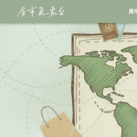
跳
至
房
主
要
內
容