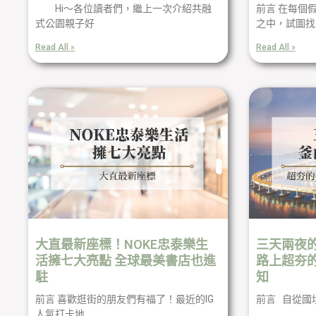
Hi～各位讀者們，繼上一次介紹共融
前言 在每個
式公園親子好
之中，試圖找
Read All »
Read All »
大直最新座標！NOKE忠泰樂生
三天兩夜
活擁七大亮點 全球最美書店也進
路上超夯
駐
知
前言 喜歡逛街的朋友們有福了！最近的IG
前言 自從國
人氣打卡地