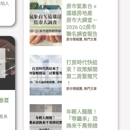
常陷入
房市氣象台ｘ
遠雄房地產
房市大調查－
2026 Q2房市
聯名調查報告
房市情報讚
,
熱門文章
打房時代快結
束？政策解開
第二房緊箍咒
！
房市情報讚
,
熱門文章
春夏
年輕人醒醒！
能長
「等繼承」恐
換來千萬修繕