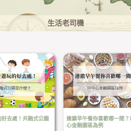
生活老司機
頁
頁
頁
頁
頁
頁
面
面
面
面
面
面
的好去處！共融式公園
連鎖早午餐你喜歡哪一間？
心金融園區為例