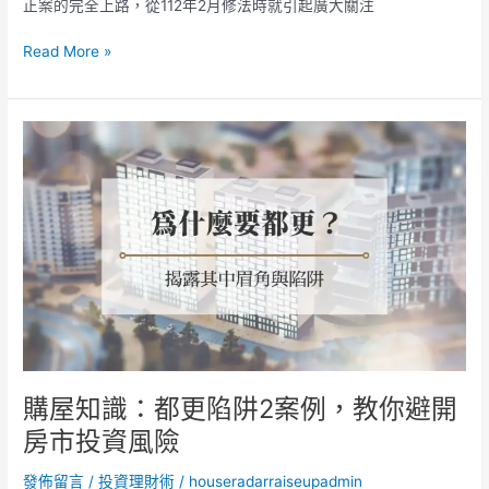
對
正案的完全上路，從112年2月修法時就引起廣大關注
房
市
Read More »
景
氣
有
購
何
屋
影
知
響！？
識：
都
更
陷
阱
2
案
例，
教
購屋知識：都更陷阱2案例，教你避開
你
房市投資風險
避
開
發佈留言
/
投資理財術
/
houseradarraiseupadmin