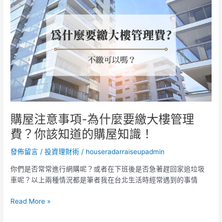
屋
報
注
你
意
知
事
項-
為
什
麼
要
繳
大
購屋注意事項-為什麼要繳大樓管理
樓
費？你該知道的購屋知識！
管
理
發佈留言
/
投資理財術
/
houseradarraiseupadmin
費？
你
你們是否常常進行網購呢？或者在下班後是否急著趕回家追垃圾
該
車呢？以上兩種情況都是筆者我在台北生活時經常遇到的事情
知
道
Read More »
的