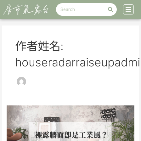
搜
跳
Post
搜
尋
至
pagination
尋
主
要
內
容
作者姓名:
houseradarraiseupadmi
裝
潢
設
計
風