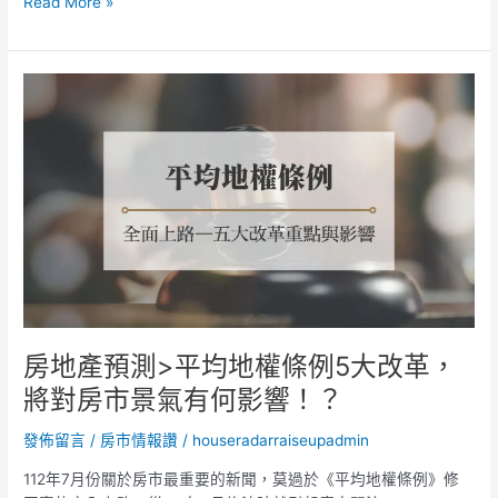
低
Read More »
的
問
題
房
地
產
預
測
>
平
均
地
權
條
例
房地產預測>平均地權條例5大改革，
5
將對房市景氣有何影響！？
大
改
發佈留言
/
房市情報讚
/
houseradarraiseupadmin
革，
將
112年7月份關於房市最重要的新聞，莫過於《平均地權條例》修