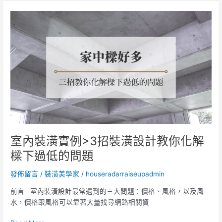
購
屋
室
知
內
識！
裝
潢
實
例
>3
招
裝
潢
設
計
室內裝潢實例>3招裝潢設計教你化解
教
樑下過低的問題
你
化
發佈留言
/
裝潢美學家
/
houseradarraiseupadmin
解
樑
前言 室內裝潢設計最常遇到的三大問題：價格、風格，以及風
下
水，價格跟風格可以靠著大量找尋網路相關資
過