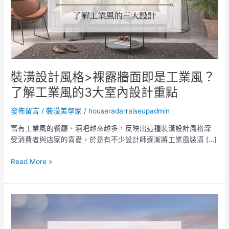
格
>
裸
露
牆
面
即
裝潢設計風格>裸露牆面即是工業風？
是
了解工業風的3大室內設計重點
工
業
發佈留言
/
裝潢美學家
/
houseradarraiseupadmin
風？
了
富有工業風的餐廳、酒吧越來越多，反映出這種裝潢設計風格深
解
受消費者與店家的喜愛，於是有不少設計師逐漸將工業風裝潢 […]
工
業
Read More »
風
的
3
三
大
天
室
兩
內