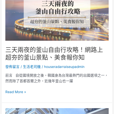
夜
設
的
計
釜
重
山
點
自
由
行
攻
略！
三天兩夜的釜山自由行攻略！網路上
網
超夯的釜山景點、美食報你知
路
上
發佈留言
/
生活老司機
/
houseradarraiseupadmin
超
夯
前言 自從國境開放之後，韓國身為台灣最熱門的出國選項之一，
的
然而除了首都首爾之外，近幾年釜山也一躍
釜
山
Read More »
景
點、
美
購
食