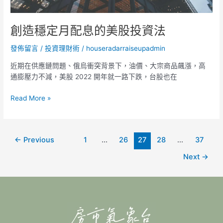
股
投
資
創造穩定月配息的美股投資法
法
發佈留言
/
投資理財術
/
houseradarraiseupadmin
近期在供應鏈問題、俄烏衝突背景下，油價、大宗商品飆漲，高
通膨壓力不減，美股 2022 開年就一路下跌，台股也在
Read More »
←
Previous
1
...
26
27
28
...
37
Next
→