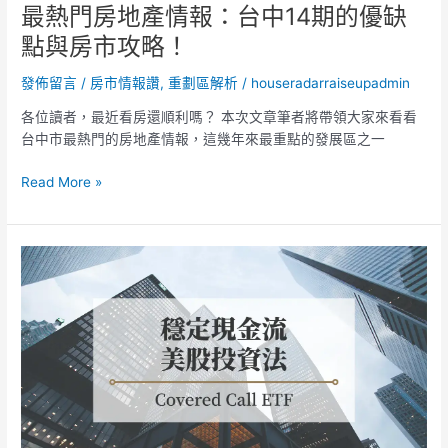
期
最熱門房地產情報：台中14期的優缺
的
點與房市攻略！
優
缺
發佈留言
/
房市情報讚
,
重劃區解析
/
houseradarraiseupadmin
點
與
各位讀者，最近看房還順利嗎？ 本次文章筆者將帶領大家來看看
房
台中市最熱門的房地產情報，這幾年來最重點的發展區之一
市
攻
Read More »
略！
創
造
穩
定
月
配
息
的
美