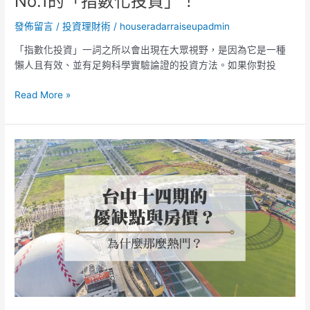
No.1的「指數化投資」！
特
都
發佈留言
/
投資理財術
/
houseradarraiseupadmin
說
No.1
「指數化投資」一詞之所以會出現在大眾視野，是因為它是一種
的
懶人且有效、並有足夠科學實驗論證的投資方法。如果你對投
「指
數
Read More »
化
投
資」！
最
熱
門
房
地
產
情
報：
台
中
14