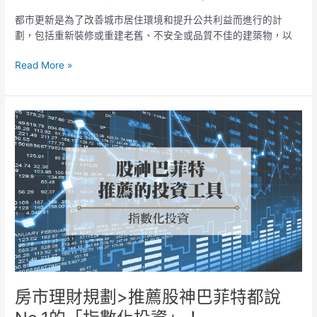
房
市
都市更新是為了改善城市居住環境和提升公共利益而進行的計
投
劃，包括重新裝修或重建老舊、不安全或品質不佳的建築物，以
資
風
Read More »
險
房
市
理
財
規
劃
>
推
薦
股
神
巴
房市理財規劃>推薦股神巴菲特都說
菲