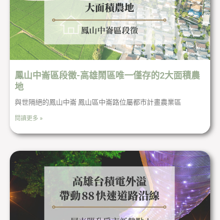
鳳山中崙區段徵-高雄鬧區唯一僅存的2大面積農
地
與世隔絕的鳳山中崙 鳳山區中崙路位屬都市計畫農業區
閱讀更多 »