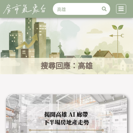
搜
跳
搜
尋
至
尋
主
要
內
容
搜尋回應：高雄
頁
頁
頁
頁
面
面
面
面