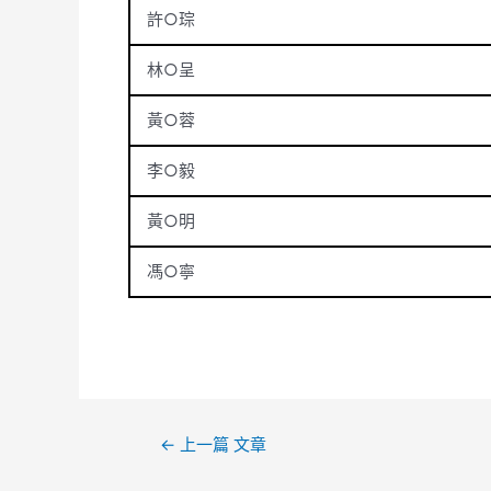
許○琮
林○呈
黃○蓉
李○毅
黃○明
馮○寧
←
上一篇 文章