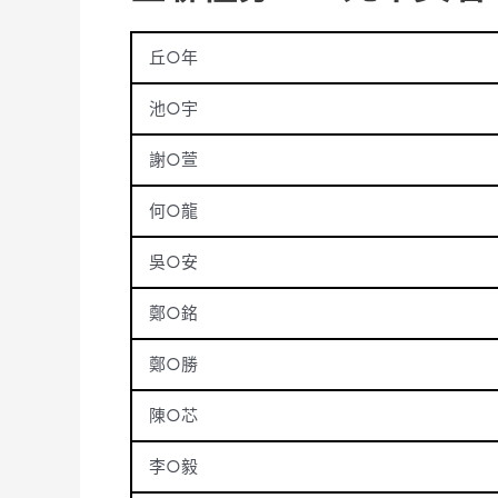
丘○年
池○宇
謝○萱
何○龍
吳○安
鄭○銘
鄭○勝
陳○芯
李○毅