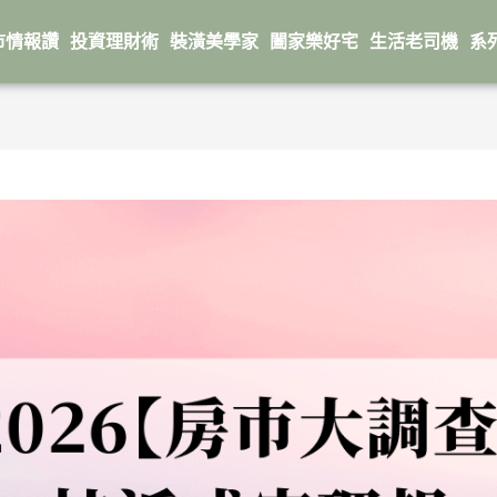
市情報讚
投資理財術
裝潢美學家
闔家樂好宅
生活老司機
系