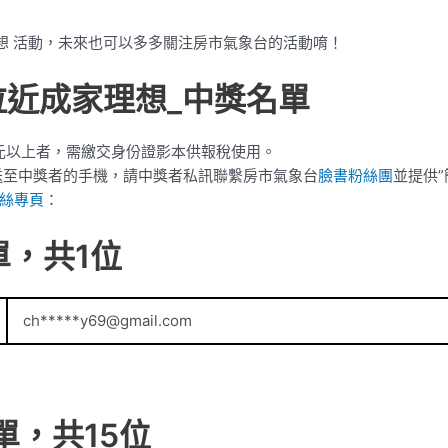
理想 活動，未來也可以多多關注房市氣象台的活動唷！
拉近成家理想_中獎名單
0元以上者，需繳交身份證影本供報稅使用。
方式傳送至中獎者的手機，請中獎者私訊聯繫房市氣象台
臉書粉絲團
並提供
絲專頁
：
單，共1位
ch*****
y69@gmail.com
單，共15位