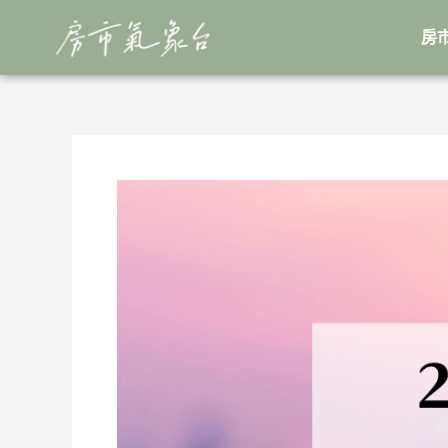
跳
Post
至
navigation
房
主
要
內
容