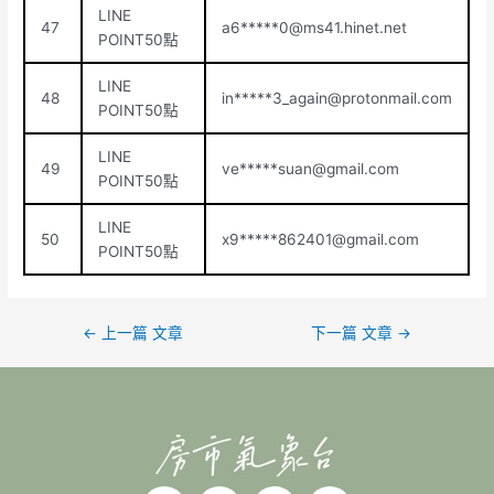
LINE
47
a6*****
0@ms41.hinet.net
POINT50點
LINE
48
in*****
3_again@protonmail.com
POINT50點
LINE
49
ve*****
suan@gmail.com
POINT50點
LINE
50
x9*****
862401@gmail.com
POINT50點
←
上一篇 文章
下一篇 文章
→