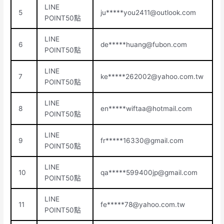
LINE
5
ju*****
you2411@outlook.com
POINT50點
LINE
6
de*****
huang@fubon.com
POINT50點
LINE
7
ke*****
262002@yahoo.com.tw
POINT50點
LINE
8
en*****
wiftaa@hotmail.com
POINT50點
LINE
9
fr*****
16330@gmail.com
POINT50點
LINE
10
qa*****
599400jp@gmail.com
POINT50點
LINE
11
fe*****
78@yahoo.com.tw
POINT50點