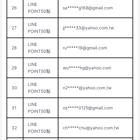
LINE
26
sa*****
g168@gmail.com
POINT50點
LINE
27
jj*****
33@yahoo.com.tw
POINT50點
LINE
28
ru*****
19@gmail.com
POINT50點
LINE
29
wu*****
hg@yahoo.com
POINT50點
LINE
30
n2*****@yahoo.com.tw
POINT50點
LINE
31
os*****
0125@gmail.com
POINT50點
LINE
32
ch*****
chu@yahoo.com.tw
POINT50點