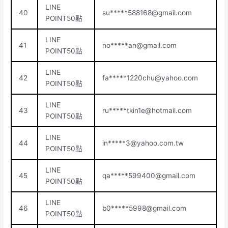
LINE
40
su*****
588168@gmail.com
POINT50點
LINE
41
no*****
an@gmail.com
POINT50點
LINE
42
fa*****
1220chu@yahoo.com
POINT50點
LINE
43
ru*****
tkin1e@hotmail.com
POINT50點
LINE
44
in*****
3@yahoo.com.tw
POINT50點
LINE
45
qa*****
599400@gmail.com
POINT50點
LINE
46
b0*****
5998@gmail.com
POINT50點