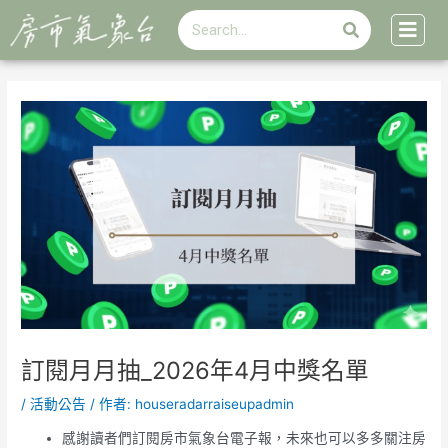
搜
跳
Post
搜
尋
至
navigation
尋
主
要
內
容
訂閱月月抽_2026年4月中獎名單
/
活動公告
/ 作者:
houseradarraiseupadmin
感謝讀者們訂閱房市氣象台電子報，未來也可以多多關注房