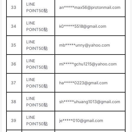
LINE
33
an*****
max56@protonmail.com
POINT50點
LINE
34
k0*****
5518@gmail.com
POINT50點
LINE
35
mb*****
unny@yahoo.com
POINT50點
LINE
36
mi*****
gchu1215@yahoo.com
POINT50點
LINE
37
ha*****
0223@gmail.com
POINT50點
LINE
38
sh*****
uhuang1013@gmail.com
POINT50點
LINE
39
je*****
010@gmail.com
POINT50點