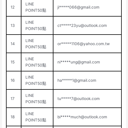
LINE
12
ji*****
066@gmail.com
POINT50點
LINE
13
ct*****
23yu@outlook.com
POINT50點
LINE
14
or*****
1106@yahoo.com.tw
POINT50點
LINE
15
ni*****
ung@gmail.com
POINT50點
LINE
16
ha*****
1@gmail.com
POINT50點
LINE
17
tu*****
7@outlook.com
POINT50點
LINE
18
bi*****
much@outlook.com
POINT50點