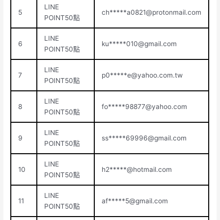
LINE
5
ch*****
a0821@protonmail.com
POINT50點
LINE
6
ku*****
010@gmail.com
POINT50點
LINE
7
p0*****
e@yahoo.com.tw
POINT50點
LINE
8
fo*****
98877@yahoo.com
POINT50點
LINE
9
ss*****
69996@gmail.com
POINT50點
LINE
10
h2*****@hotmail.com
POINT50點
LINE
11
af*****
5@gmail.com
POINT50點