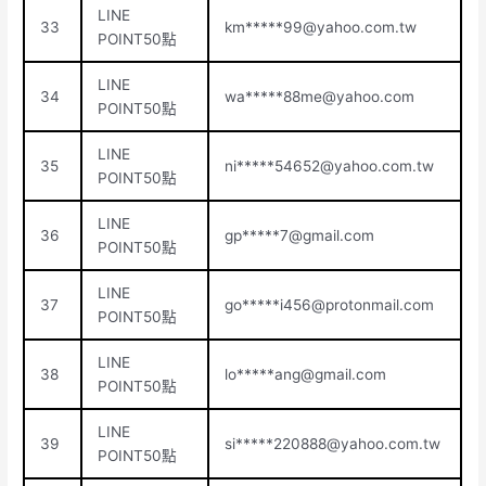
LINE
33
km*****
99@yahoo.com.tw
POINT50點
LINE
34
wa*****
88me@yahoo.com
POINT50點
LINE
35
ni*****
54652@yahoo.com.tw
POINT50點
LINE
36
gp*****
7@gmail.com
POINT50點
LINE
37
go*****
i456@protonmail.com
POINT50點
LINE
38
lo*****
ang@gmail.com
POINT50點
LINE
39
si*****
220888@yahoo.com.tw
POINT50點