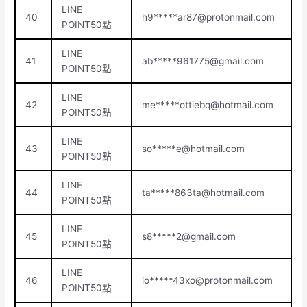
LINE
40
h9*****
ar87@protonmail.com
POINT50點
LINE
41
ab*****
961775@gmail.com
POINT50點
LINE
42
me*****
ottiebq@hotmail.com
POINT50點
LINE
43
so*****
e@hotmail.com
POINT50點
LINE
44
ta*****
863ta@hotmail.com
POINT50點
LINE
45
s8*****
2@gmail.com
POINT50點
LINE
46
io*****
43xo@protonmail.com
POINT50點