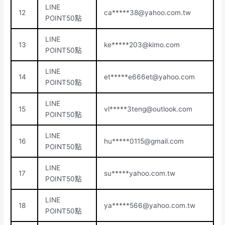
LINE
12
ca*****
38@yahoo.com.tw
POINT50點
LINE
13
ke*****
203@kimo.com
POINT50點
LINE
14
et*****
e666et@yahoo.com
POINT50點
LINE
15
vl*****
3teng@outlook.com
POINT50點
LINE
16
hu*****
0115@gmail.com
POINT50點
LINE
17
su*****yahoo.com.tw
POINT50點
LINE
18
ya*****
566@yahoo.com.tw
POINT50點