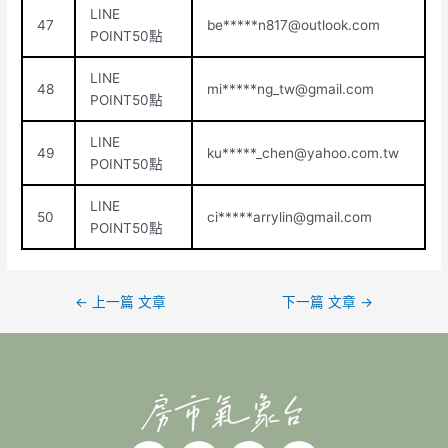
LINE
47
be*****
n817@outlook.com
POINT50點
LINE
48
mi*****
ng_tw@gmail.com
POINT50點
LINE
49
ku*****
_chen@yahoo.com.tw
POINT50點
LINE
50
ci*****
arrylin@gmail.com
POINT50點
←
上一篇 文章
下一篇 文章
→