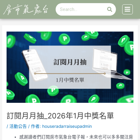
搜
跳
Post
搜
尋
至
navigation
尋
主
要
內
容
訂閱月月抽_2026年1月中獎名單
/
活動公告
/ 作者:
houseradarraiseupadmin
感謝讀者們訂閱房市氣象台電子報，未來也可以多多關注房