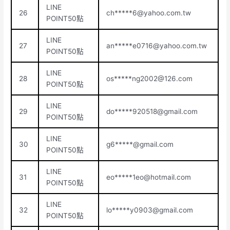
LINE
26
ch*****
6@yahoo.com.tw
POINT50點
LINE
27
an*****
e0716@yahoo.com.tw
POINT50點
LINE
28
os*****
ng2002@126.com
POINT50點
LINE
29
do*****
920518@gmail.com
POINT50點
LINE
30
g6*****@gmail.com
POINT50點
LINE
31
eo*****
1eo@hotmail.com
POINT50點
LINE
32
lo*****
y0903@gmail.com
POINT50點