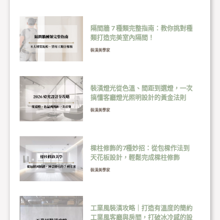
隔間牆 7 種類完整指南：教你挑對種
類打造完美室內隔間！
裝潢美學家
裝潢燈光從色溫、間距到選燈，一次
搞懂客廳燈光照明設計的黃金法則
裝潢美學家
樑柱修飾的7種妙招：從包樑作法到
天花板設計，輕鬆完成樑柱修飾
裝潢美學家
工業風裝潢攻略｜打造有溫度的簡約
工業風客廳與房間，打破冰冷感的設