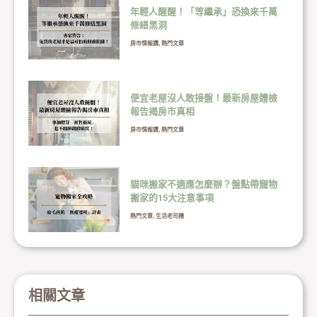
年輕人醒醒！「等繼承」恐換來千萬
修繕黑洞
房市情報讚
,
熱門文章
便宜老屋沒人敢接盤！最新房屋體檢
報告揭房市真相
房市情報讚
,
熱門文章
貓咪搬家不適應怎麼辦？盤點帶寵物
搬家的15大注意事項
熱門文章
,
生活老司機
相關文章