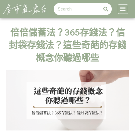
搜
跳
搜
尋
至
尋
主
要
內
倍倍儲蓄法？365存錢法？信
容
封袋存錢法？這些奇葩的存錢
概念你聽過哪些