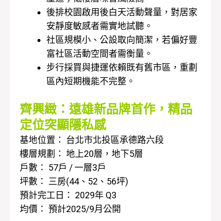
後排校園啟用後白天活動聲量，對居家
安靜度敏感者需實地試聽。
社區規模小、公設取向簡潔，若偏好豐
富社區活動空間者需衡量。
步行採買與捷運依賴既有舊市區，重劃
區內短期機能不完整。
齊興緻：遠雄新品牌首作，精品
定位突顯隱私感
基地位置： 台北市北投區承德路六段
樓層規劃： 地上20層，地下5層
戶數： 57戶 / 一層3戶
坪數： 三房(44、52、56坪)
預計完工日： 2029年 Q3
均價： 預計2025/9月公開