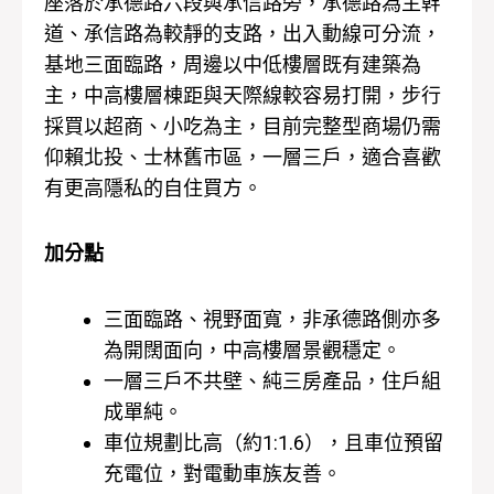
座落於承德路六段與承信路旁，承德路為主幹
道、承信路為較靜的支路，出入動線可分流，
基地三面臨路，周邊以中低樓層既有建築為
主，中高樓層棟距與天際線較容易打開，步行
採買以超商、小吃為主，目前完整型商場仍需
仰賴北投、士林舊市區，一層三戶，適合喜歡
有更高隱私的自住買方。
加分點
三面臨路、視野面寬，非承德路側亦多
為開闊面向，中高樓層景觀穩定。
一層三戶不共壁、純三房產品，住戶組
成單純。
車位規劃比高（約1:1.6），且車位預留
充電位，對電動車族友善。