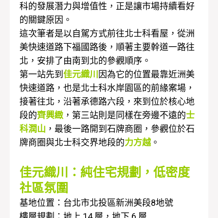
科的發展潛力與增值性，正是讓市場持續看好
的關鍵原因。
這次筆者是以自駕方式前往北士科看屋，從洲
美快速道路下福國路後，順著主要幹道一路往
北，安排了由南到北的參觀順序。
第一站先到
佳元織川
因為它的位置最靠近洲美
快速道路，也是北士科水岸園區的前緣案場，
接著往北，沿著承德路六段，來到位於核心地
段的
齊興緻
，第三站則是同樣在旁邊不遠的
士
科潤山
，最後一路開到石牌商圈，參觀位於石
牌商圈與北士科交界地段的
力方越
。
佳元織川：純住宅規劃，低密度
社區氛圍
基地位置：台北市北投區新洲美段8地號
樓層規劃：地上 14 層，地下 6 層