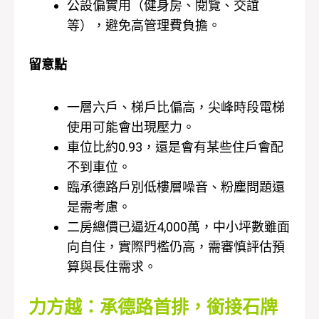
公設偏實用（健身房、閱覽、交誼
等），避免高管理費負擔。
留意點
一層六戶、梯戶比偏高，尖峰時段電梯
使用可能會出現壓力。
車位比約0.93，還是會有某些住戶會配
不到車位。
臨承德路戶別低樓層噪音、粉塵問題還
是需考慮。
二房總價已逼近4,000萬，中小坪數雖面
向自住，實際門檻仍高，需審慎評估預
算與長住需求。
力方越：承德路首排，銜接石牌