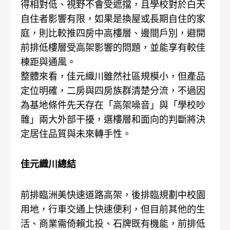
得相對低、視野不會受遮擋，且學校對於白天
自住者影響有限，如果是換屋或長期自住的家
庭，則比較推四房中高樓層、邊間戶別，避開
前排低樓層受高架影響的問題，並能享有較佳
棟距與通風。
整體來看，佳元織川雖然社區規模小，但產品
定位明確，二房與四房族群清楚分流，不過因
為基地條件先天存在「高架噪音」與「學校吵
雜」兩大外部干擾，選樓層和面向的判斷將決
定居住品質與未來轉手性。
佳元織川總結
前排臨洲美快速道路高架，後排臨規劃中校園
用地，行車交通上快速便利，但目前其他的生
活、商業需倚賴北投、石牌既有機能，前排低