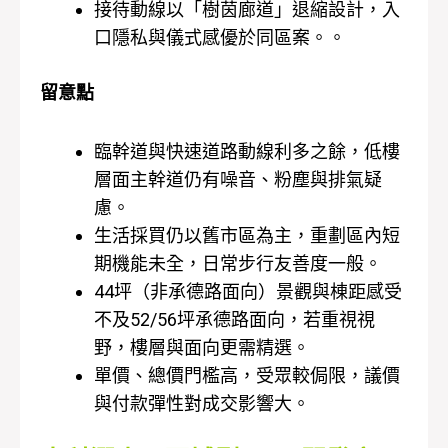
接待動線以「樹茵廊道」退縮設計，入
口隱私與儀式感優於同區案。。
留意點
臨幹道與快速道路動線利多之餘，低樓
層面主幹道仍有噪音、粉塵與排氣疑
慮。
生活採買仍以舊市區為主，重劃區內短
期機能未全，日常步行友善度一般。
44坪（非承德路面向）景觀與棟距感受
不及52/56坪承德路面向，若重視視
野，樓層與面向更需精選。
單價、總價門檻高，受眾較侷限，議價
與付款彈性對成交影響大。