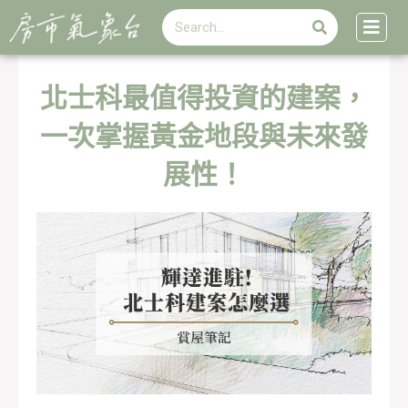
搜
跳
搜
尋
至
尋
主
要
內
北士科最值得投資的建案，
容
一次掌握黃金地段與未來發
展性！