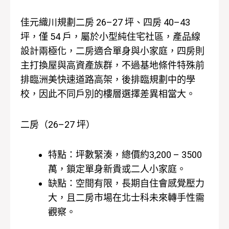
佳元織川規劃二房 26–27 坪、四房 40–43
坪，僅 54 戶，屬於小型純住宅社區，產品線
設計兩極化，二房適合單身與小家庭，四房則
主打換屋與高資產族群，不過基地條件特殊前
排臨洲美快速道路高架，後排臨規劃中的學
校，因此不同戶別的樓層選擇差異相當大。
二房（26–27 坪）
特點：坪數緊湊，總價約3,200 – 3500
萬，鎖定單身新貴或二人小家庭。
缺點：空間有限，長期自住會感覺壓力
大，且二房市場在北士科未來轉手性需
觀察。