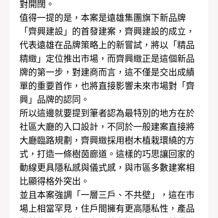
對開闊。
值得一提的是，本案是遠雄集團旗下新品牌
「齊興建設」的首發建案，齊興建設的成立，
代表遠雄在品牌策略上的新嘗試，將以「精品
精緻」定位推出市場，而齊興緻正是這個新品
牌的第一步，對建商而言，這不僅是交出成績
單的重要首作，也將直接影響未來市場對「齊
興」品牌的認同。
所以這邊就要提到筆者認為最特別的地方在於
社區大廳的入口設計，不同於一般建案直接將
大廳臨路規劃，齊興緻採用樹木植栽環繞的方
式，打造一條樹茵廊道。這樣的巧思讓回家的
動線更具隱私感與儀式感，與市區多數建案相
比顯得格外突出。
並且本案強調「一層三戶、不共壁」，這在市
場上相當罕見，住戶間擁有更高隱私性，產品