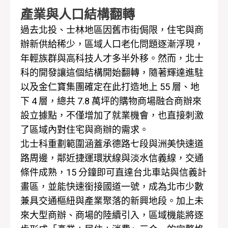
產業與人口結構翻轉
過去北投、士林地區因舊市街侷限，住宅與商
辦新供給稀少，區域人口老化問題逐漸浮現，
年輕族群與高科技人才多半外移。然而，北士
科的開發讓這個結構開始翻轉，隨著輝達進駐
以及金仁寶集團確定在此打造地上 55 層、地
下 4 層，總共 7.8 萬坪的購物商場融合商辦來
設立據點，不僅增加了就業機會，也直接刺激
了區域內對住宅與商辦的需求。
北士科重劃範圍涵蓋承德路七段與洲美快速道
路周邊，鄰近捷運環狀線與淡水信義線，交通
條件成熟，15 分鐘即可直達台北車站與信義計
畫區，並能快速銜接國道一號，成為北市少數
兼具交通樞紐與產業聚落的新興地段。加上未
來大型商辦、商場的陸續引入，區域機能將逐