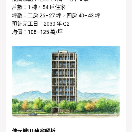
戶數：1 棟，54 戶住家
坪數：二房 26–27 坪，四房 40–43 坪
預計完工日：2030 年 Q2
均價：108–125 萬/坪
佳元織川 建案解析