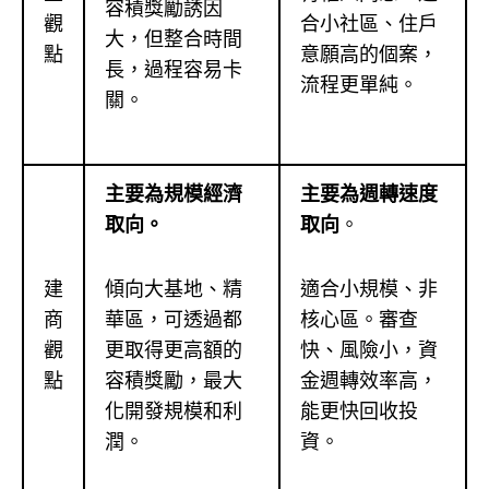
容積獎勵誘因
觀
合小社區、住戶
大，但整合時間
點
意願高的個案，
長，過程容易卡
流程更單純。
關。
主要為規模經濟
主要為週轉速度
取向。
取向
。
建
傾向大基地、精
適合小規模、非
商
華區，可透過都
核心區。審查
觀
更取得更高額的
快、風險小，資
點
容積獎勵，最大
金週轉效率高，
化開發規模和利
能更快回收投
潤。
資。