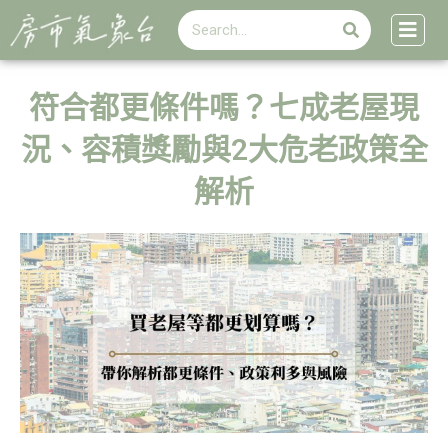
搜
跳
搜
尋
至
尋
主
要
內
符合都更條件嗎？七成老屋現
容
況、容積獎勵與2大危老政策全
解析