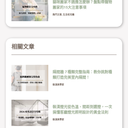
貓咪搬家不適應怎麼辦？盤點帶寵物
搬家的15大注意事項
熱門文章
,
生活老司機
相關文章
隔間牆 7 種類完整指南：教你挑對種
類打造完美室內隔間！
裝潢美學家
裝潢燈光從色溫、間距到選燈，一次
搞懂客廳燈光照明設計的黃金法則
裝潢美學家