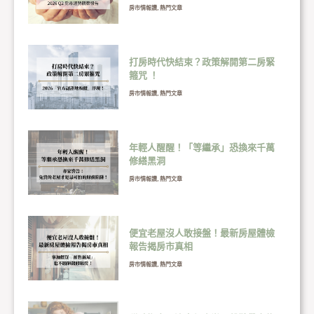
房市情報讚
,
熱門文章
打房時代快結束？政策解開第二房緊
箍咒 ！
房市情報讚
,
熱門文章
年輕人醒醒！「等繼承」恐換來千萬
修繕黑洞
房市情報讚
,
熱門文章
便宜老屋沒人敢接盤！最新房屋體檢
報告揭房市真相
房市情報讚
,
熱門文章